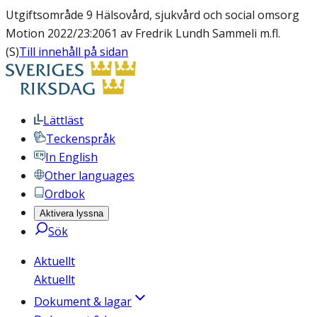
Utgiftsområde 9 Hälsovård, sjukvård och social omsorg
Motion 2022/23:2061 av Fredrik Lundh Sammeli m.fl.
(S)
Till innehåll på sidan
Lättläst
Teckenspråk
In English
Other languages
Ordbok
Aktivera lyssna
Sök
Aktuellt
Aktuellt
Dokument & lagar