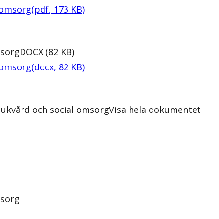
l omsorg
(
pdf
,
173
KB
)
msorg
DOCX
(
82
KB
)
l omsorg
(
docx
,
82
KB
)
jukvård och social omsorg
Visa hela dokumentet
msorg