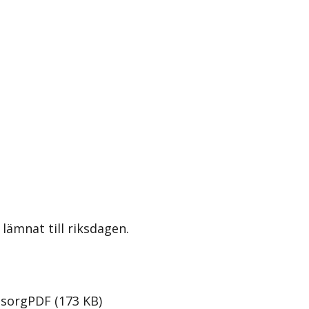
lämnat till riksdagen.
msorg
PDF
(
173
KB
)