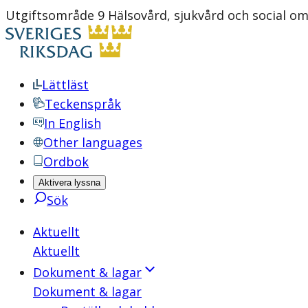
Utgiftsområde 9 Hälsovård, sjukvård och social om
Lättläst
Teckenspråk
In English
Other languages
Ordbok
Aktivera lyssna
Sök
Aktuellt
Aktuellt
Dokument & lagar
Dokument & lagar