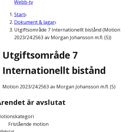
Webb-tv
Start
Dokument & lagar
Utgiftsområde 7 Internationellt bistånd (Motion
2023/24:2563 av Morgan Johansson m.fl. (S))
Utgiftsområde 7
Internationellt bistånd
Motion
2023/24:2563 av Morgan Johansson m.fl. (S)
Ärendet är avslutat
otionskategori
Fristående motion
illdelat