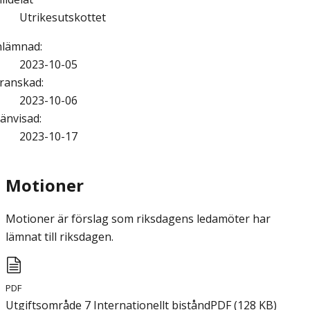
Utrikesutskottet
nlämnad
:
2023-10-05
ranskad
:
2023-10-06
änvisad
:
2023-10-17
Motioner
Motioner är förslag som riksdagens ledamöter har
lämnat till riksdagen.
PDF
Utgiftsområde 7 Internationellt bistånd
PDF
(
128
KB
)