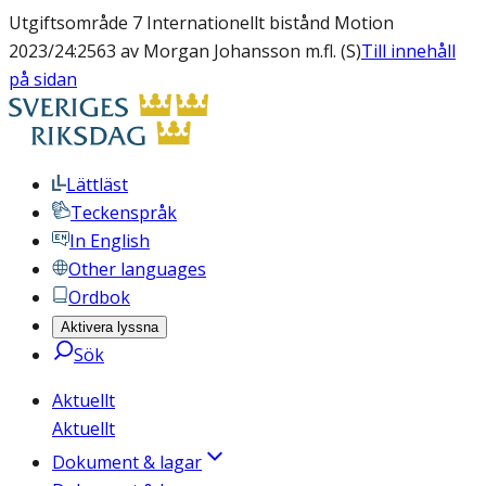
Utgiftsområde 7 Internationellt bistånd Motion
2023/24:2563 av Morgan Johansson m.fl. (S)
Till innehåll
på sidan
Lättläst
Teckenspråk
In English
Other languages
Ordbok
Aktivera lyssna
Sök
Aktuellt
Aktuellt
Dokument & lagar