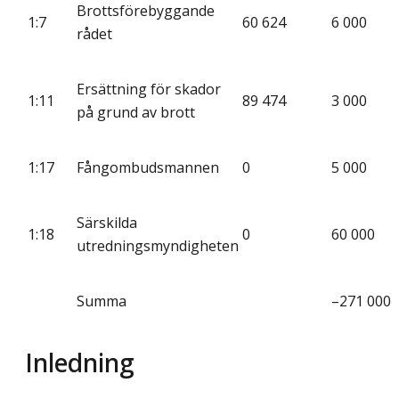
Brottsförebyggande
1:7
60 624
6 000
rådet
Ersättning för skador
1:11
89 474
3 000
på grund av brott
1:17
Fångombudsmannen
0
5 000
Särskilda
1:18
0
60 000
utredningsmyndigheten
Summa
–271 000
Inledning