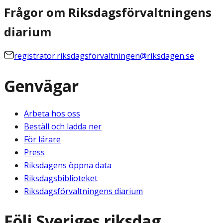
Frågor om Riksdagsförvaltningens
diarium
registrator.riksdagsforvaltningen@riksdagen.se
Genvägar
Arbeta hos oss
Beställ och ladda ner
För lärare
Press
Riksdagens öppna data
Riksdagsbiblioteket
Riksdagsförvaltningens diarium
Följ Sveriges riksdag