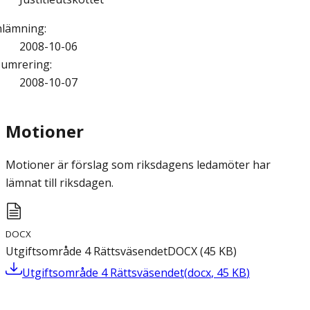
nlämning
:
2008-10-06
umrering
:
2008-10-07
Motioner
Motioner är förslag som riksdagens ledamöter har
lämnat till riksdagen.
DOCX
Utgiftsområde 4 Rättsväsendet
DOCX
(
45
KB
)
Utgiftsområde 4 Rättsväsendet
(
docx
,
45
KB
)