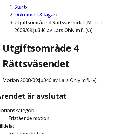
Start
Dokument & lagar
Utgiftsområde 4 Rättsväsendet (Motion
2008/09:Ju346 av Lars Ohly m.fl. (v))
Utgiftsområde 4
Rättsväsendet
Motion
2008/09:Ju346 av Lars Ohly m.fl. (v)
Ärendet är avslutat
otionskategori
Fristående motion
illdelat
Justitieutskottet