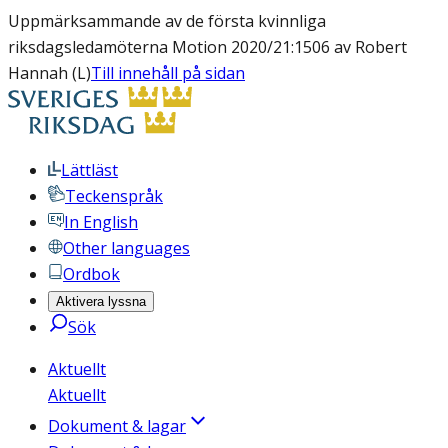
Uppmärksammande av de första kvinnliga
riksdagsledamöterna Motion 2020/21:1506 av Robert
Hannah (L)
Till innehåll på sidan
Lättläst
Teckenspråk
In English
Other languages
Ordbok
Aktivera lyssna
Sök
Aktuellt
Aktuellt
Dokument & lagar