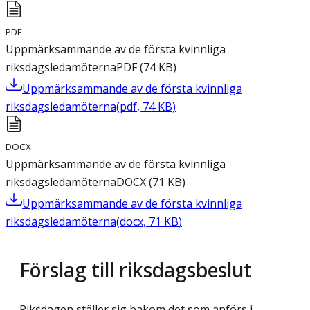
PDF
Uppmärksammande av de första kvinnliga
riksdagsledamöterna
PDF
(
74
KB
)
Uppmärksammande av de första kvinnliga
riksdagsledamöterna
(
pdf
,
74
KB
)
DOCX
Uppmärksammande av de första kvinnliga
riksdagsledamöterna
DOCX
(
71
KB
)
Uppmärksammande av de första kvinnliga
riksdagsledamöterna
(
docx
,
71
KB
)
Förslag till riksdagsbeslut
Riksdagen ställer sig bakom det som anförs i