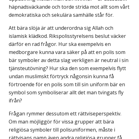
häpnadsväckande och torde strida mot allt som vårt
demokratiska och sekulära samhälle står för.
Att bära slöja är att underordna sig Allah och
islamisk klädkod. Rikspolisstyrelsens beslut väcker
därför en rad frågor. Hur ska exempelvis en
medborgare kunna vara säker på att en polis som
bär symboler av detta slag verkligen är neutral i sin
tjänsteutövning? Hur ska den som exempelvis flytt
undan muslimskt förtryck någonsin kunna få
förtroende för en polis som till sin uniform bär en
symbol som symboliserar allt det man tvingats fly
ifrån?
Frågan rymmer dessutom ett rättviseperspektiv.
Om man möjliggör för vissa grupper att bära
religiösa symboler till polisuniformen, måste i
rättvisans namn även andra religiösa grupper få