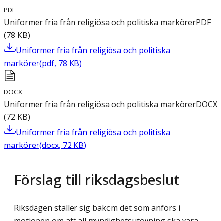
PDF
Uniformer fria från religiösa och politiska markörer
PDF
(
78
KB
)
Uniformer fria från religiösa och politiska
markörer
(
pdf
,
78
KB
)
DOCX
Uniformer fria från religiösa och politiska markörer
DOCX
(
72
KB
)
Uniformer fria från religiösa och politiska
markörer
(
docx
,
72
KB
)
Förslag till riksdagsbeslut
Riksdagen ställer sig bakom det som anförs i
motionen om att all myndighetsutövning ska vara