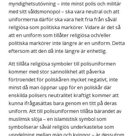
myndighetsutövning – inte minst polis och militär
med sitt våldsmonopol – ska vara neutral och att
uniformerna därför ska vara helt fria från såväl
religiösa som politiska markörer. Vidare är det så
att en uniform som tillåter religiösa och/eller
politiska markörer inte längre är en uniform. Detta
eftersom att den då inte längre är enhetlig.
Att tillåta religiösa symboler till polisuniformen
kommer med stor sannolikhet att påverka
förtroendet för poliskåren mycket negativt, inte
minst då man öppnar upp för en poliskår där
enskilda polisers neutralitet kraftigt kommer att
kunna ifrågasättas bara genom en titt på deras
uniform. Att till polisuniformen tillåta bärandet av
muslimsk slöja – en islamistisk symbol som
symboliserar såväl religiös underkastelse som
uppdelning mellan män och kvinnor – är dessutom