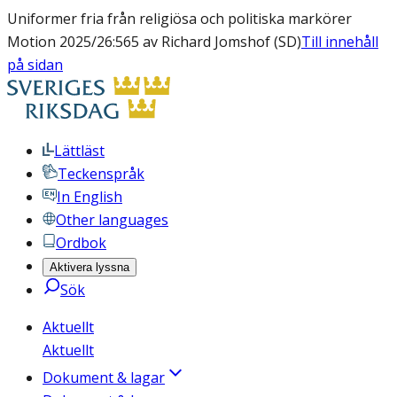
Uniformer fria från religiösa och politiska markörer
Motion 2025/26:565 av Richard Jomshof (SD)
Till innehåll
på sidan
Lättläst
Teckenspråk
In English
Other languages
Ordbok
Aktivera lyssna
Sök
Aktuellt
Aktuellt
Dokument & lagar