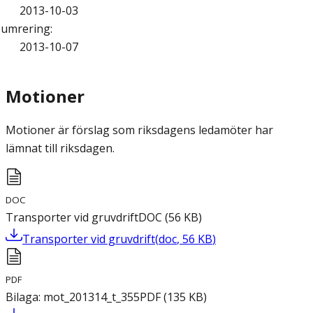
2013-10-03
umrering
:
2013-10-07
Motioner
Motioner är förslag som riksdagens ledamöter har
lämnat till riksdagen.
DOC
Transporter vid gruvdrift
DOC
(
56
KB
)
Transporter vid gruvdrift
(
doc
,
56
KB
)
PDF
Bilaga: mot_201314_t_355
PDF
(
135
KB
)