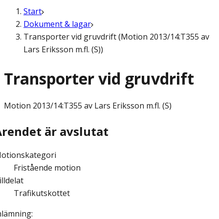
Start
Dokument & lagar
Transporter vid gruvdrift (Motion 2013/14:T355 av
Lars Eriksson m.fl. (S))
Transporter vid gruvdrift
Motion
2013/14:T355 av Lars Eriksson m.fl. (S)
Ärendet är avslutat
otionskategori
Fristående motion
illdelat
Trafikutskottet
nlämning
: