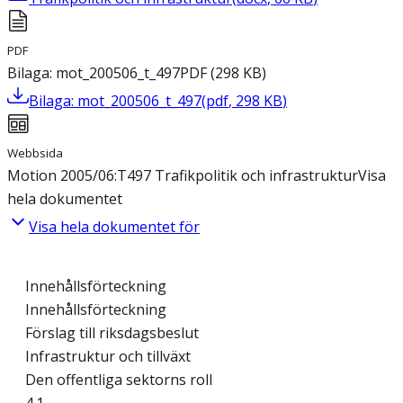
PDF
Bilaga: mot_200506_t_497
PDF
(
298
KB
)
Bilaga: mot_200506_t_497
(
pdf
,
298
KB
)
Webbsida
Motion 2005/06:T497 Trafikpolitik och infrastruktur
Visa
hela dokumentet
Visa hela dokumentet för
Innehållsförteckning
Innehållsförteckning
Förslag till riksdagsbeslut
Infrastruktur och tillväxt
Den offentliga sektorns roll