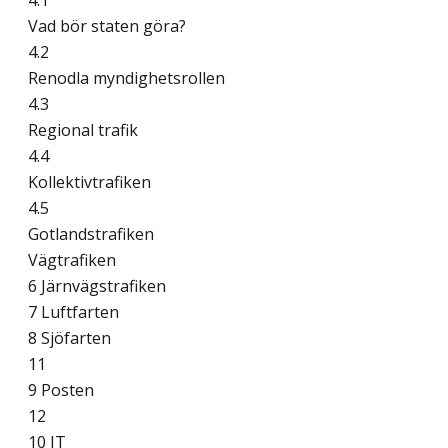
4.1
Vad bör staten göra?
4.2
Renodla myndighetsrollen
4.3
Regional trafik
4.4
Kollektivtrafiken
4.5
Gotlandstrafiken
Vägtrafiken
6 Järnvägstrafiken
7 Luftfarten
8 Sjöfarten
11
9 Posten
12
10 IT