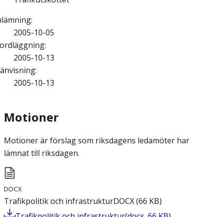
nlämning
:
2005-10-05
ordläggning
:
2005-10-13
änvisning
:
2005-10-13
Motioner
Motioner är förslag som riksdagens ledamöter har
lämnat till riksdagen.
DOCX
Trafikpolitik och infrastruktur
DOCX
(
66
KB
)
Trafikpolitik och infrastruktur
(
docx
,
66
KB
)