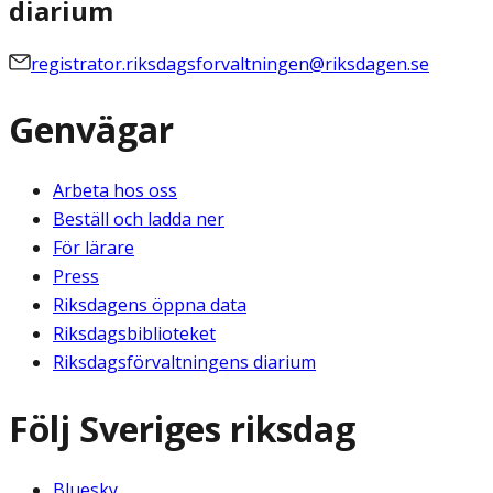
diarium
registrator.riksdagsforvaltningen@riksdagen.se
Genvägar
Arbeta hos oss
Beställ och ladda ner
För lärare
Press
Riksdagens öppna data
Riksdagsbiblioteket
Riksdagsförvaltningens diarium
Följ Sveriges riksdag
Bluesky