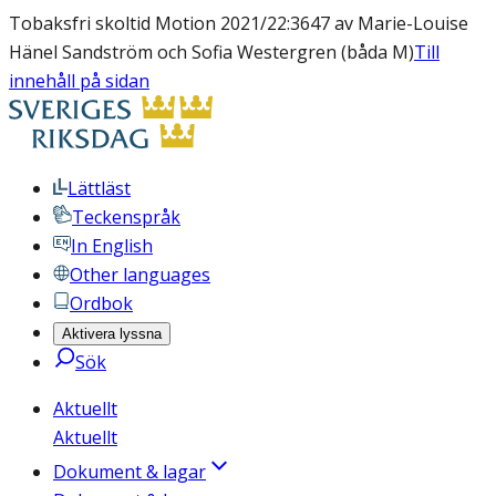
Tobaksfri skoltid Motion 2021/22:3647 av Marie-Louise
Hänel Sandström och Sofia Westergren (båda M)
Till
innehåll på sidan
Lättläst
Teckenspråk
In English
Other languages
Ordbok
Aktivera lyssna
Sök
Aktuellt
Aktuellt
Dokument & lagar