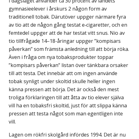
I dagsläget använder ca 30 procent av landets
gymnasieelever i årskurs 2 någon form av
traditionell tobak. Därutöver uppger närmare fyra
av tio att de någon gång testat e‑cigaretter, och en
femtedel uppger att de har testat vitt snus. Nio av
tio tillfrågade 14–18-åringar uppger ”kompisars
påverkan” som främsta anledning till att börja röka.
Även i fråga om nya tobaksprodukter toppar
”kompisars påverkan” listan över tänkbara orsaker
till att testa. Det innebär att om ingen använde
tobak synligt under skoltid skulle heller ingen
känna pressen att börja. Det är också den mest
troliga förklaringen till att åtta av tio elever själva
vill ha en tobaksfri skoltid, just för att slippa känna
pressen att testa något som man egentligen inte
vill.
Lagen om rökfri skolgård infördes 1994. Det är nu