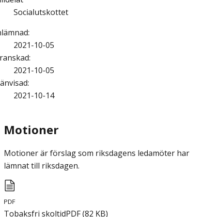
Socialutskottet
nlämnad
:
2021-10-05
ranskad
:
2021-10-05
änvisad
:
2021-10-14
Motioner
Motioner är förslag som riksdagens ledamöter har
lämnat till riksdagen.
PDF
Tobaksfri skoltid
PDF
(
82
KB
)