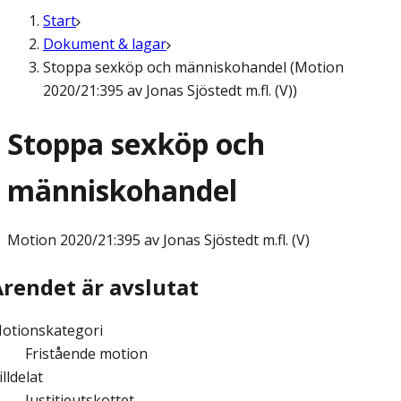
Start
Dokument & lagar
Stoppa sexköp och människohandel (Motion
2020/21:395 av Jonas Sjöstedt m.fl. (V))
Stoppa sexköp och
människohandel
Motion
2020/21:395 av Jonas Sjöstedt m.fl. (V)
Ärendet är avslutat
otionskategori
Fristående motion
illdelat
Justitieutskottet