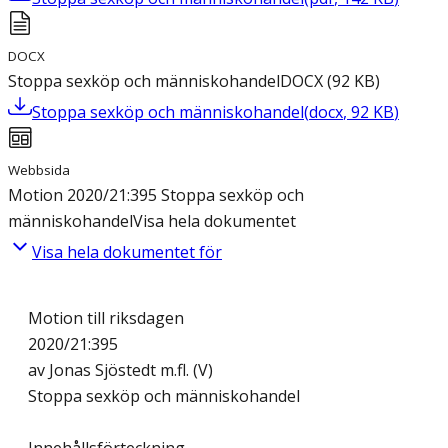
DOCX
Stoppa sexköp och människohandel
DOCX
(
92
KB
)
Stoppa sexköp och människohandel
(
docx
,
92
KB
)
Webbsida
Motion 2020/21:395 Stoppa sexköp och
människohandel
Visa hela dokumentet
Visa hela dokumentet för
Motion till riksdagen
2020/21:395
av Jonas Sjöstedt m.fl. (V)
Stoppa sexköp och människohandel