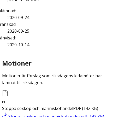
nlämnad
:
2020-09-24
ranskad
:
2020-09-25
änvisad
:
2020-10-14
Motioner
Motioner är förslag som riksdagens ledamöter har
lämnat till riksdagen.
PDF
Stoppa sexköp och människohandel
PDF
(
142
KB
)
Stoppa sexköp och människohandel
(
pdf
,
142
KB
)