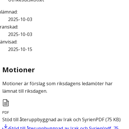
nlämnad
:
2025-10-03
ranskad
:
2025-10-03
änvisad
:
2025-10-15
Motioner
Motioner är förslag som riksdagens ledamöter har
lämnat till riksdagen.
PDF
Stöd till återuppbyggnad av Irak och Syrien
PDF
(
75
KB
)
Stöd till återuppbyggnad av Irak och Syrien
(
pdf
,
75