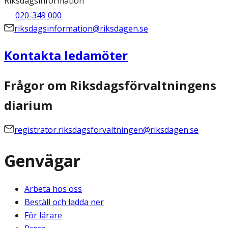
Riksdagsinformation
020-349 000
riksdagsinformation@riksdagen.se
Kontakta ledamöter
Frågor om Riksdagsförvaltningens
diarium
registrator.riksdagsforvaltningen@riksdagen.se
Genvägar
Arbeta hos oss
Beställ och ladda ner
För lärare