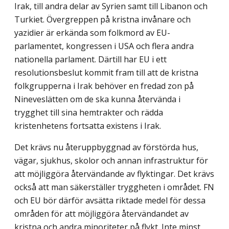
Irak, till andra delar av Syrien samt till Libanon och
Turkiet. Övergreppen på kristna invånare och
yazidier är erkända som folkmord av EU-
parlamentet, kongressen i USA och flera andra
nationella parlament. Därtill har EU i ett
resolutionsbeslut kommit fram till att de kristna
folkgrupperna i Irak behöver en fredad zon på
Nineveslätten om de ska kunna återvända i
trygghet till sina hemtrakter och rädda
kristenhetens fortsatta existens i Irak.
Det krävs nu återuppbyggnad av förstörda hus,
vägar, sjukhus, skolor och annan infra­struktur för
att möjliggöra återvändande av flyktingar. Det krävs
också att man säkerställer tryggheten i området. FN
och EU bör därför avsätta riktade medel för dessa
områden för att möjliggöra återvändandet av
kristna och andra minoriteter på flykt. Inte minst