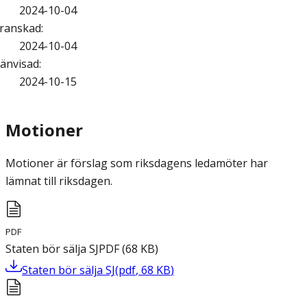
2024-10-04
ranskad
:
2024-10-04
änvisad
:
2024-10-15
Motioner
Motioner är förslag som riksdagens ledamöter har
lämnat till riksdagen.
PDF
Staten bör sälja SJ
PDF
(
68
KB
)
Staten bör sälja SJ
(
pdf
,
68
KB
)