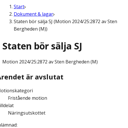
Start
Dokument & lagar
Staten bör sälja SJ (Motion 2024/25:2872 av Sten
Bergheden (M))
Staten bör sälja SJ
Motion
2024/25:2872 av Sten Bergheden (M)
Ärendet är avslutat
otionskategori
Fristående motion
illdelat
Näringsutskottet
nlämnad
: