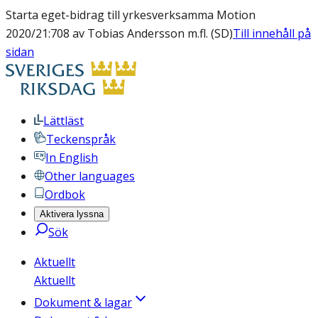
Starta eget-bidrag till yrkesverksamma Motion
2020/21:708 av Tobias Andersson m.fl. (SD)
Till innehåll på
sidan
Lättläst
Teckenspråk
In English
Other languages
Ordbok
Aktivera lyssna
Sök
Aktuellt
Aktuellt
Dokument & lagar