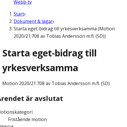
Webb-tv
Start
Dokument & lagar
Starta eget-bidrag till yrkesverksamma (Motion
2020/21:708 av Tobias Andersson m.fl. (SD))
Starta eget-bidrag till
yrkesverksamma
Motion
2020/21:708 av Tobias Andersson m.fl. (SD)
Ärendet är avslutat
otionskategori
Fristående motion
illdelat