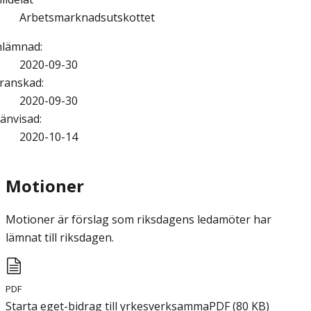
Arbetsmarknadsutskottet
nlämnad
:
2020-09-30
ranskad
:
2020-09-30
änvisad
:
2020-10-14
Motioner
Motioner är förslag som riksdagens ledamöter har
lämnat till riksdagen.
PDF
Starta eget-bidrag till yrkesverksamma
PDF
(
80
KB
)