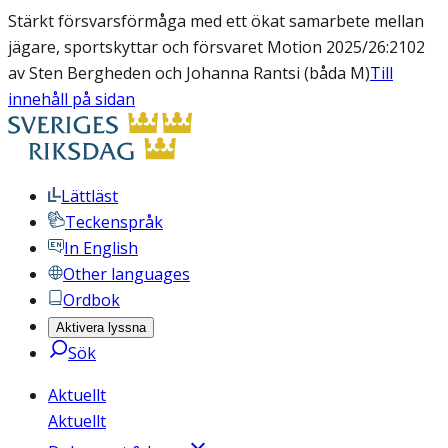
Stärkt försvarsförmåga med ett ökat samarbete mellan
jägare, sportskyttar och försvaret Motion 2025/26:2102
av Sten Bergheden och Johanna Rantsi (båda M)
Till
innehåll på sidan
Lättläst
Teckenspråk
In English
Other languages
Ordbok
Aktivera lyssna
Sök
Aktuellt
Aktuellt