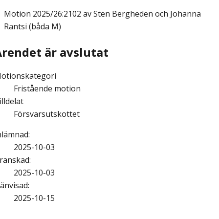
Motion
2025/26:2102 av Sten Bergheden och Johanna
Rantsi (båda M)
Ärendet är avslutat
otionskategori
Fristående motion
illdelat
Försvarsutskottet
nlämnad
:
2025-10-03
ranskad
:
2025-10-03
änvisad
:
2025-10-15