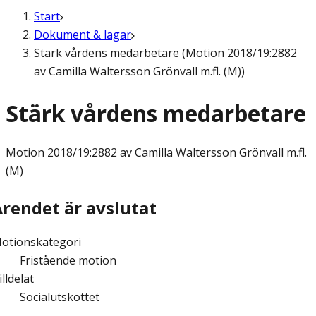
Start
Dokument & lagar
Stärk vårdens medarbetare (Motion 2018/19:2882
av Camilla Waltersson Grönvall m.fl. (M))
Stärk vårdens medarbetare
Motion
2018/19:2882 av Camilla Waltersson Grönvall m.fl.
(M)
Ärendet är avslutat
otionskategori
Fristående motion
illdelat
Socialutskottet