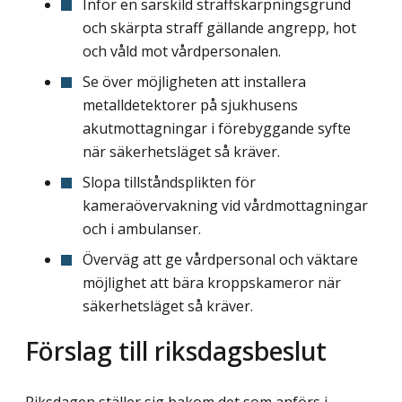
Inför en särskild straffskärpningsgrund
och skärpta straff gällande angrepp, hot
och våld mot vårdpersonalen.
Se över möjligheten att installera
metalldetektorer på sjukhusens
akutmottagningar i förebyggande syfte
när säkerhetsläget så kräver.
Slopa tillståndsplikten för
kameraövervakning vid vårdmottagningar
och i ambulanser.
Överväg att ge vårdpersonal och väktare
möjlighet att bära kroppskameror när
säkerhetsläget så kräver.
Förslag till riksdagsbeslut
Riksdagen ställer sig bakom det som anförs i