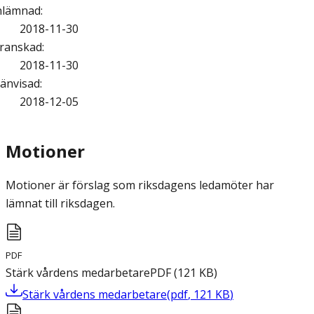
nlämnad
:
2018-11-30
ranskad
:
2018-11-30
änvisad
:
2018-12-05
Motioner
Motioner är förslag som riksdagens ledamöter har
lämnat till riksdagen.
PDF
Stärk vårdens medarbetare
PDF
(
121
KB
)
Stärk vårdens medarbetare
(
pdf
,
121
KB
)