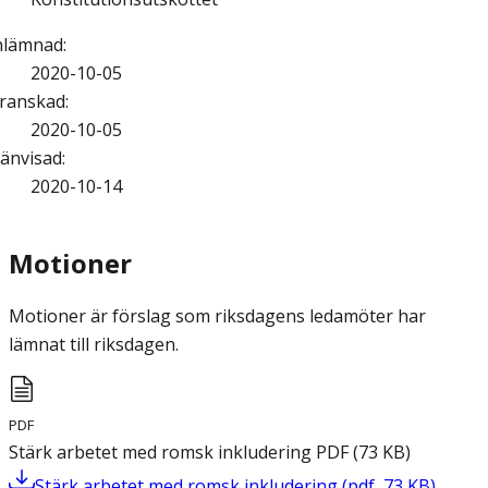
nlämnad
:
2020-10-05
ranskad
:
2020-10-05
änvisad
:
2020-10-14
Motioner
Motioner är förslag som riksdagens ledamöter har
lämnat till riksdagen.
PDF
Stärk arbetet med romsk inkludering
PDF
(
73
KB
)
Stärk arbetet med romsk inkludering
(
pdf
,
73
KB
)