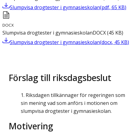
Slumpvisa drogtester i gymnasieskolan
(
pdf
,
65
KB
)
DOCX
Slumpvisa drogtester i gymnasieskolan
DOCX
(
45
KB
)
Slumpvisa drogtester i gymnasieskolan
(
docx
,
45
KB
)
Förslag till riksdagsbeslut
Riksdagen tillkännager för regeringen som
sin mening vad som anförs i motionen om
slumpvisa drogtester i gymnasieskolan.
Motivering