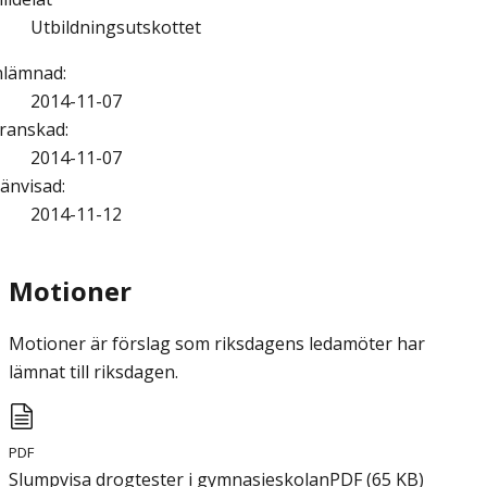
Utbildningsutskottet
nlämnad
:
2014-11-07
ranskad
:
2014-11-07
änvisad
:
2014-11-12
Motioner
Motioner är förslag som riksdagens ledamöter har
lämnat till riksdagen.
PDF
Slumpvisa drogtester i gymnasieskolan
PDF
(
65
KB
)