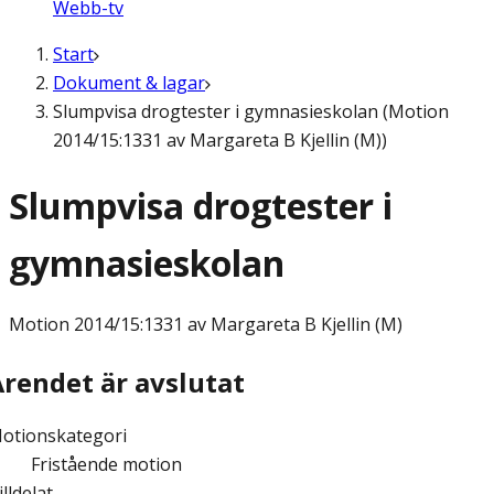
Webb-tv
Start
Dokument & lagar
Slumpvisa drogtester i gymnasieskolan (Motion
2014/15:1331 av Margareta B Kjellin (M))
Slumpvisa drogtester i
gymnasieskolan
Motion
2014/15:1331 av Margareta B Kjellin (M)
Ärendet är avslutat
otionskategori
Fristående motion
illdelat