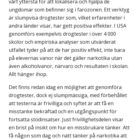
vårt yttersta för att lokalisera och hjälpa de
ungdomar som befinner sig i farozonen. Ett verktyg
är slumpvisa drogtester som, vilket erfarenheter i
andra länder visar, har gett positiva effekter. I USA
genomförs exempelvis drogtester i över 4 000
skolor och empiriska analyser som utvärderat
utfallet tyder på att de har positiv effekt, inte bara
på elevernas vanor när det gäller narkotika utan
även alkoholvanor, närvaro och resultaten i skolan.
Allt hänger ihop.
Det finns redan idag en möjlighet att genomföra
drogtester, dock ej slumpmässiga, med förbehållet
att testerna är frivilliga och syftet är att få en
misstanke bekräftad och en utgångspunkt för
fortsatta stödinsatser. Just frivillighetsdelen visar
en brist på insikt om hur en missbrukare tänker. Att
få någon som dag och natt tänker på narkotika att