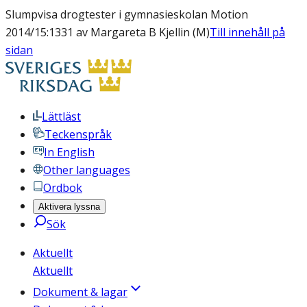
Slumpvisa drogtester i gymnasieskolan Motion
2014/15:1331 av Margareta B Kjellin (M)
Till innehåll på
sidan
Lättläst
Teckenspråk
In English
Other languages
Ordbok
Aktivera lyssna
Sök
Aktuellt
Aktuellt
Dokument & lagar