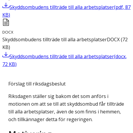
Skyddsombudens tillträde till alla arbetsplatser
(
pdf
,
87
KB
)
DOCX
Skyddsombudens tillträde till alla arbetsplatser
DOCX
(
72
KB
)
Skyddsombudens tillträde till alla arbetsplatser
(
docx
,
72
KB
)
Förslag till riksdagsbeslut
Riksdagen ställer sig bakom det som anförs i
motionen om att se till att skyddsombud får tillträde
till alla arbetsplatser, även de som finns i hemmen,
och tillkännager detta för regeringen.