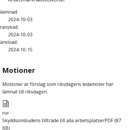
nlämnad
:
2024-10-03
ranskad
:
2024-10-03
änvisad
:
2024-10-15
Motioner
Motioner är förslag som riksdagens ledamöter har
lämnat till riksdagen.
PDF
Skyddsombudens tillträde till alla arbetsplatser
PDF
(
87
KB
)