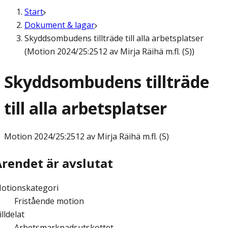
Start
Dokument & lagar
Skyddsombudens tillträde till alla arbetsplatser
(Motion 2024/25:2512 av Mirja Räihä m.fl. (S))
Skyddsombudens tillträde
till alla arbetsplatser
Motion
2024/25:2512 av Mirja Räihä m.fl. (S)
Ärendet är avslutat
otionskategori
Fristående motion
illdelat
Arbetsmarknadsutskottet