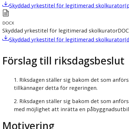
Skyddad yrkestitel för legitimerad skolkurator
(
DOCX
Skyddad yrkestitel för legitimerad skolkurator
DOC
Skyddad yrkestitel för legitimerad skolkurator
(
Förslag till riksdagsbeslut
Riksdagen ställer sig bakom det som anförs 
tillkännager detta för regeringen.
Riksdagen ställer sig bakom det som anför
med möjlighet att inrätta en påbyggnadsutbild
Motivering