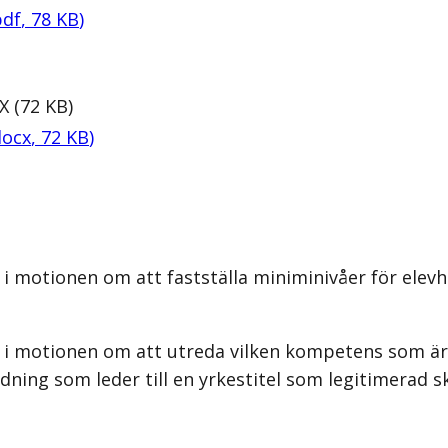
pdf
,
78
KB
)
X
(
72
KB
)
docx
,
72
KB
)
i motionen om att fastställa miniminivåer för elevh
s i motionen om att utreda vilken kompetens som ä
ning som leder till en yrkestitel som legitimerad sk