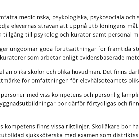
 omfatta medicinska, psykologiska, psykosociala och 
ja elevernas strävan att uppnå utbildningens mål. S
a tillgång till psykolog och kurator samt personal
er ungdomar goda förutsättningar för framtida stu
olkuratorer som arbetar enligt evidensbaserade meto
ellan olika skolor och olika huvudmän. Det finns dä
iktmärke för omfattningen för elevhälsoteamets oli
 personer med viss kompetens och personlig lämpli
gnadsutbildningar bör därför förtydligas och finna
 kompetens finns vissa riktlinjer. Skolläkare bör ha
listutbildad sjuksköterska med examen som distriktss