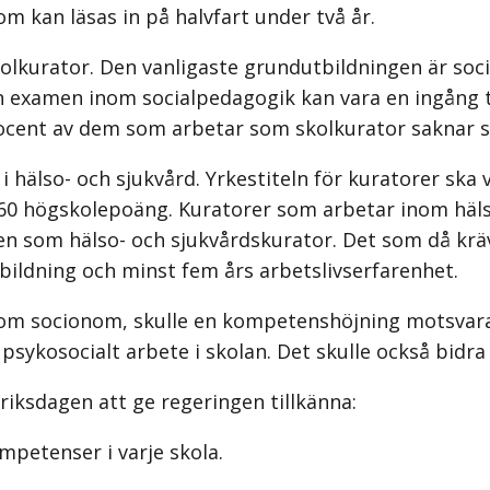
som kan läsas in på halvfart under två år.
kolkurator. Den vanligaste grund­utbildningen är s
en examen inom socialpedagogik kan vara en ingång t
ocent av dem som arbetar som skolkurator saknar 
 i hälso- och sjukvård. Yrkestiteln för kuratorer ska 
60 högskolepoäng. Kuratorer som arbetar inom hälso-
men som hälso- och sjukvårdskurator. Det som då kr
bildning och minst fem års arbetslivserfarenhet.
som socionom, skulle en kompetens­höjning motsvar
ykosocialt arbete i skolan. Det skulle också bidra ti
riksdagen att ge regeringen till­känna:
ompetenser i varje skola.