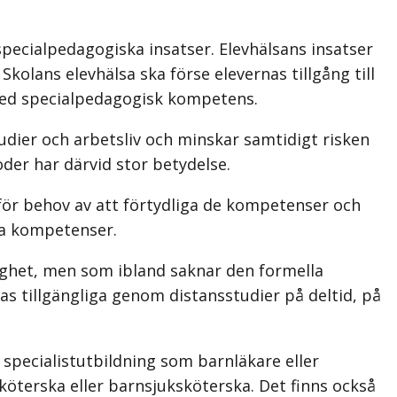
specialpedagogiska insatser. Elevhälsans insatser
kolans elevhälsa ska förse elevernas tillgång till
 med special­pedagogisk kompetens.
dier och arbetsliv och minskar samtidigt risken
der har därvid stor betydelse.
rför behov av att förtydliga de kompetenser och
ka kompetenser.
ghet, men som ibland saknar den formella
s tillgängliga genom distansstudier på deltid, på
 specialistutbildning som barnläkare eller
köterska eller barnsjuksköterska. Det finns också