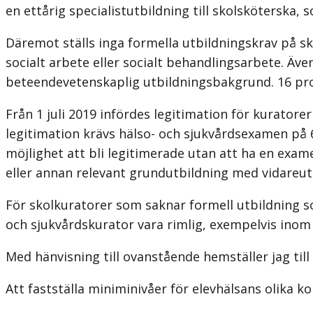
en ettårig specialistutbildning till skolsköterska, 
Däremot ställs inga formella utbildningskrav på s
socialt arbete eller socialt behandlingsarbete. Äv
beteendevetenskaplig utbildningsbakgrund. 16 pr
Från 1 juli 2019 infördes legitimation för kuratorer
legitimation krävs hälso- och sjukvårdsexamen på 
möjlighet att bli legitimerade utan att ha en exa
eller annan relevant grundutbildning med vidareut
För skolkuratorer som saknar formell utbildning 
och sjukvårdskurator vara rimlig, exempelvis inom ps
Med hänvisning till ovanstående hemställer jag till 
Att fastställa miniminivåer för elevhälsans olika k