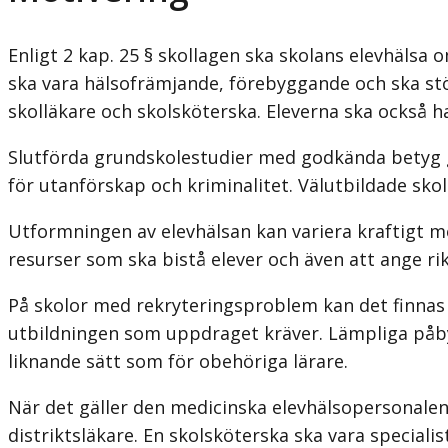
Enligt 2 kap. 25 § skollagen ska skolans elevhälsa
ska vara hälso­främjande, förebyggande och ska stöd
skolläkare och skolsköterska. Eleverna ska också h
Slutförda grundskolestudier med godkända betyg g
för utanförskap och kriminalitet. Välutbildade sk
Utformningen av elevhälsan kan variera kraftigt m
resurser som ska bistå elever och även att ange r
På skolor med rekryteringsproblem kan det finnas
utbildningen som uppdraget kräver. Lämpliga påbyg
liknande sätt som för obehöriga lärare.
När det gäller den medicinska elevhälsopersonalens
distriktsläkare. En skol­sköterska ska vara specia