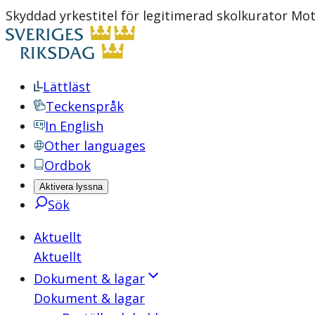
Skyddad yrkestitel för legitimerad skolkurator Mo
Lättläst
Teckenspråk
In English
Other languages
Ordbok
Aktivera lyssna
Sök
Aktuellt
Aktuellt
Dokument & lagar
Dokument & lagar