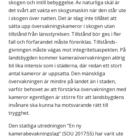
skogen och intill bebyggelse. Av naturliga skäl är
det svårt att vakta en skogsmaskin när den står ute
i skogen över natten. Det är idag inte tillåtet att
sätta upp övervakningskameror i skogen utan
tillstånd från länsstyrelsen. Tillstånd bör ges i fler
fall och förfarandet måste förenklas. Tillstånds­
givningen måste vägas mot integritetsaspekten. På
landsbygden kommer kameraöver­vakningen aldrig
bli lika intensiv som i städerna, där redan ett stort
antal kameror är uppsatta. Den mänskliga
övervakningen är mindre på landet än i staden,
varför behovet av att förstärka övervakningen med
kameror egentligen är större för att landsbygdens
invånare ska kunna ha motsvarande rätt till
trygghet.
Den statliga utredningen ”En ny
kamerabevakningslag” (SOU 2017:55) har varit ute