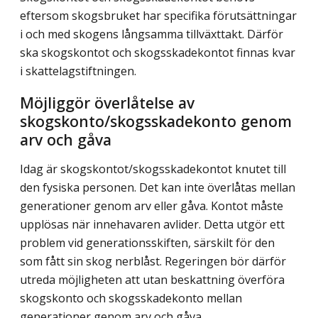
eftersom skogsbruket har specifika förutsättningar
i och med skogens långsamma tillväxttakt. Därför
ska skogskontot och skogsskadekontot finnas kvar
i skattelagstiftningen.
Möjliggör överlåtelse av
skogskonto/skogsskadekonto genom
arv och gåva
Idag är skogskontot/skogsskadekontot knutet till
den fysiska personen. Det kan inte överlåtas mellan
generationer genom arv eller gåva. Kontot måste
upplösas när innehavaren avlider. Detta utgör ett
problem vid generationsskiften, särskilt för den
som fått sin skog nerblåst. Regeringen bör därför
utreda möjligheten att utan beskattning överföra
skogskonto och skogsskadekonto mellan
generationer genom arv och gåva.