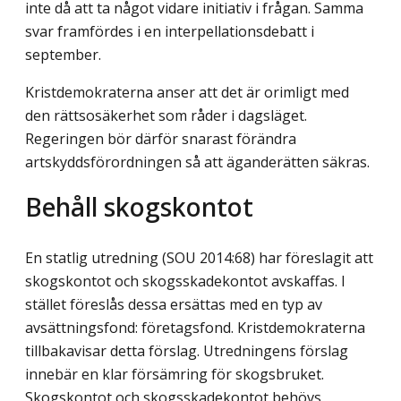
inte då att ta något vidare initiativ i frågan. Samma
svar framfördes i en interpellationsdebatt i
september.
Kristdemokraterna anser att det är orimligt med
den rättsosäkerhet som råder i dags­läget.
Regeringen bör därför snarast förändra
artskyddsförordningen så att äganderätten säkras.
Behåll skogskontot
En statlig utredning (SOU 2014:68) har föreslagit att
skogskontot och skogsskadekontot avskaffas. I
stället föreslås dessa ersättas med en typ av
avsättningsfond: företagsfond. Kristdemokraterna
tillbakavisar detta förslag. Utredningens förslag
innebär en klar försämring för skogsbruket.
Skogskontot och skogsskadekontot behövs