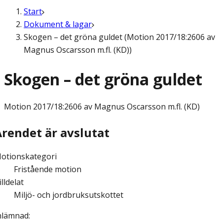
Start
Dokument & lagar
Skogen – det gröna guldet (Motion 2017/18:2606 av
Magnus Oscarsson m.fl. (KD))
Skogen – det gröna guldet
Motion
2017/18:2606 av Magnus Oscarsson m.fl. (KD)
Ärendet är avslutat
otionskategori
Fristående motion
illdelat
Miljö- och jordbruksutskottet
nlämnad
: