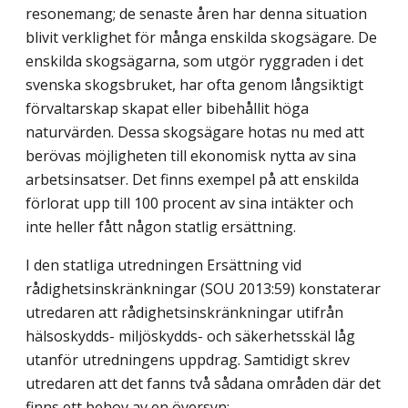
resonemang; de senaste åren har denna situation
blivit verklighet för många enskilda skogsägare. De
enskilda skogsägarna, som utgör ryggraden i det
svenska skogsbruket, har ofta genom långsiktigt
förvaltarskap skapat eller bibehållit höga
naturvärden. Dessa skogsägare hotas nu med att
berövas möjligheten till ekonomisk nytta av sina
arbetsinsatser. Det finns exempel på att enskilda
förlorat upp till 100 procent av sina intäkter och
inte heller fått någon statlig ersättning.
I den statliga utredningen Ersättning vid
rådighetsinskränkningar (SOU 2013:59) konstaterar
utredaren att rådighetsinskränkningar utifrån
hälsoskydds- miljöskydds- och säkerhetsskäl låg
utanför utredningens uppdrag. Samtidigt skrev
utredaren att det fanns två sådana områden där det
finns ett behov av en översyn: