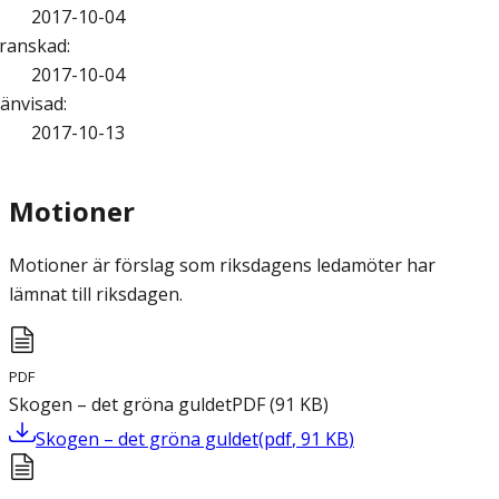
2017-10-04
ranskad
:
2017-10-04
änvisad
:
2017-10-13
Motioner
Motioner är förslag som riksdagens ledamöter har
lämnat till riksdagen.
PDF
Skogen – det gröna guldet
PDF
(
91
KB
)
Skogen – det gröna guldet
(
pdf
,
91
KB
)