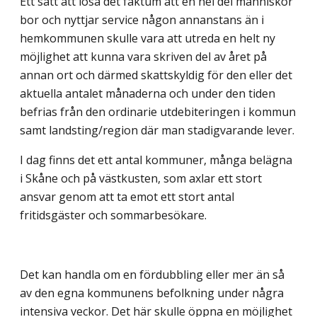
Ett sätt att lösa det faktum att en hel del människor
bor och nyttjar service någon annanstans än i
hemkommunen skulle vara att utreda en helt ny
möjlighet att kunna vara skriven del av året på
annan ort och därmed skattskyldig för den eller det
aktuella antalet månaderna och under den tiden
befrias från den ordinarie utdebiteringen i kommun
samt landsting/region där man stadigvarande lever.
I dag finns det ett antal kommuner, många belägna
i Skåne och på västkusten, som axlar ett stort
ansvar genom att ta emot ett stort antal
fritidsgäster och sommarbesökare.
Det kan handla om en fördubbling eller mer än så
av den egna kommunens befolkning under några
intensiva veckor. Det här skulle öppna en möjlighet