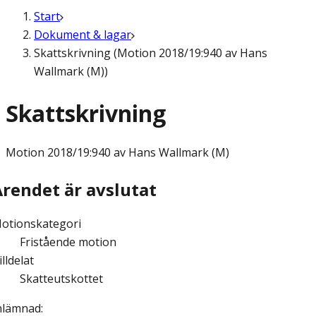
Start
Dokument & lagar
Skattskrivning (Motion 2018/19:940 av Hans
Wallmark (M))
Skattskrivning
Motion
2018/19:940 av Hans Wallmark (M)
Ärendet är avslutat
otionskategori
Fristående motion
illdelat
Skatteutskottet
nlämnad
: