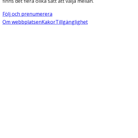
finns det flera olika sätt att välja mellan.
Följ och prenumerera
Om webbplatsen
Kakor
Tillgänglighet