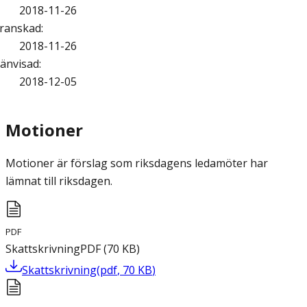
2018-11-26
ranskad
:
2018-11-26
änvisad
:
2018-12-05
Motioner
Motioner är förslag som riksdagens ledamöter har
lämnat till riksdagen.
PDF
Skattskrivning
PDF
(
70
KB
)
Skattskrivning
(
pdf
,
70
KB
)