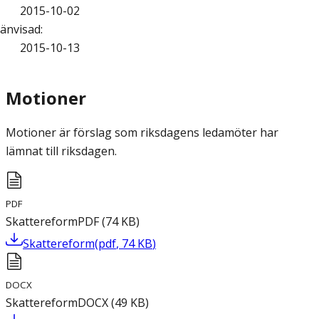
2015-10-02
änvisad
:
2015-10-13
Motioner
Motioner är förslag som riksdagens ledamöter har
lämnat till riksdagen.
PDF
Skattereform
PDF
(
74
KB
)
Skattereform
(
pdf
,
74
KB
)
DOCX
Skattereform
DOCX
(
49
KB
)