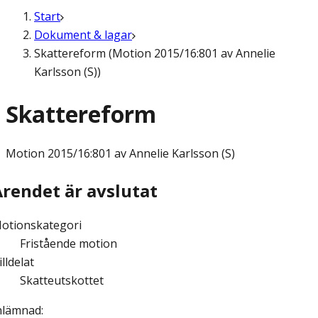
Start
Dokument & lagar
Skattereform (Motion 2015/16:801 av Annelie
Karlsson (S))
Skattereform
Motion
2015/16:801 av Annelie Karlsson (S)
Ärendet är avslutat
otionskategori
Fristående motion
illdelat
Skatteutskottet
nlämnad
: