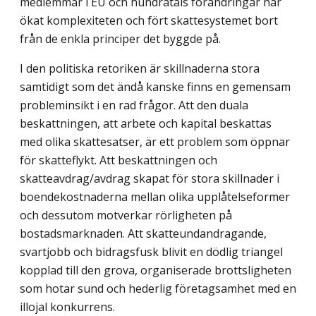
medlemmar i EU och hundratals förändringar har
ökat komplexiteten och fört skattesystemet bort
från de enkla principer det byggde på.
I den politiska retoriken är skillnaderna stora
samtidigt som det ändå kanske finns en gemensam
probleminsikt i en rad frågor. Att den duala
beskattningen, att arbete och kapital beskattas
med olika skattesatser, är ett problem som öppnar
för skatteflykt. Att beskattningen och
skatteavdrag/avdrag skapat för stora skillnader i
boendekostnaderna mellan olika upplåtelseformer
och dessutom motverkar rörligheten på
bostadsmarknaden. Att skatteundandragande,
svartjobb och bidragsfusk blivit en dödlig triangel
kopplad till den grova, organiserade brottsligheten
som hotar sund och hederlig företagsamhet med en
illojal konkurrens.