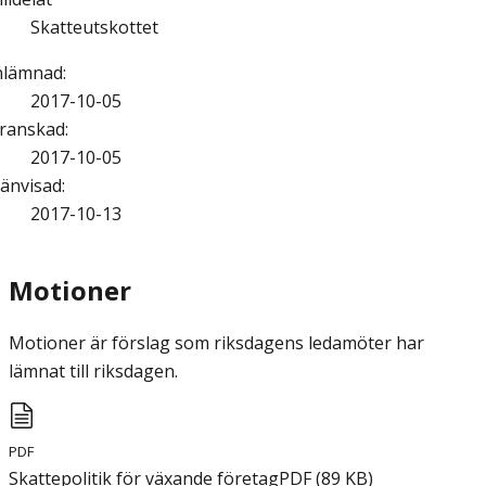
Skatteutskottet
nlämnad
:
2017-10-05
ranskad
:
2017-10-05
änvisad
:
2017-10-13
Motioner
Motioner är förslag som riksdagens ledamöter har
lämnat till riksdagen.
PDF
Skattepolitik för växande företag
PDF
(
89
KB
)