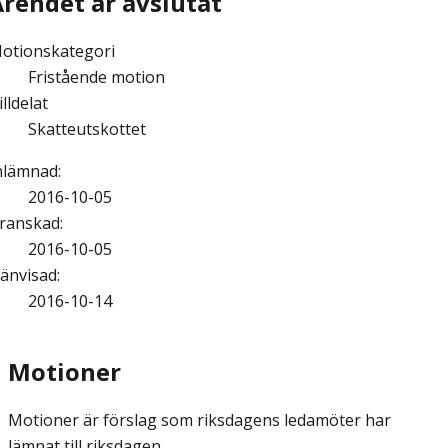
Ärendet är avslutat
otionskategori
Fristående motion
illdelat
Skatteutskottet
nlämnad
:
2016-10-05
ranskad
:
2016-10-05
änvisad
:
2016-10-14
Motioner
Motioner är förslag som riksdagens ledamöter har
lämnat till riksdagen.