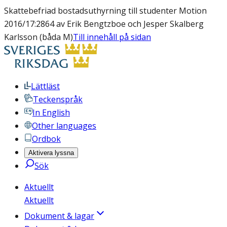
Skattebefriad bostadsuthyrning till studenter Motion
2016/17:2864 av Erik Bengtzboe och Jesper Skalberg
Karlsson (båda M)
Till innehåll på sidan
Lättläst
Teckenspråk
In English
Other languages
Ordbok
Aktivera lyssna
Sök
Aktuellt
Aktuellt
Dokument & lagar