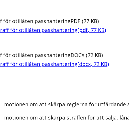
f för otillåten passhantering
PDF
(
77
KB
)
raff för otillåten passhantering
(
pdf
,
77
KB
)
f för otillåten passhantering
DOCX
(
72
KB
)
raff för otillåten passhantering
(
docx
,
72
KB
)
i motionen om att skärpa reglerna för utfärdande a
 motionen om att skärpa straffen för att sälja, låna