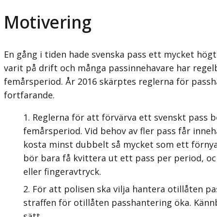
Motivering
En gång i tiden hade svenska pass ett mycket högt
varit på drift och många passinnehavare har regelb
femårsperiod. År 2016 skärptes reglerna för passha
fortfarande.
Reglerna för att förvärva ett svenskt pass b
femårsperiod. Vid behov av fler pass får inneh
kosta minst dubbelt så mycket som ett förnyat
bör bara få kvittera ut ett pass per period, 
eller finger­avtryck.
För att polisen ska vilja hantera otillåten p
straffen för otillåten passhantering öka. Känn
sätt.