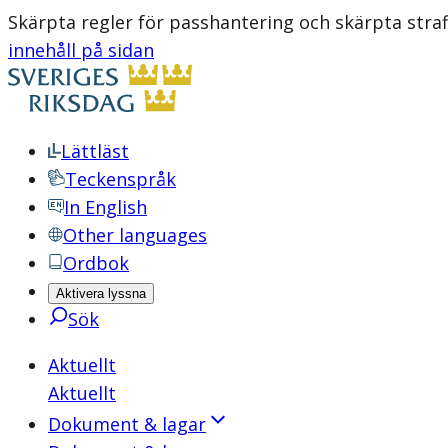
Skärpta regler för passhantering och skärpta straf
innehåll på sidan
Lättläst
Teckenspråk
In English
Other languages
Ordbok
Aktivera lyssna
Sök
Aktuellt
Aktuellt
Dokument & lagar