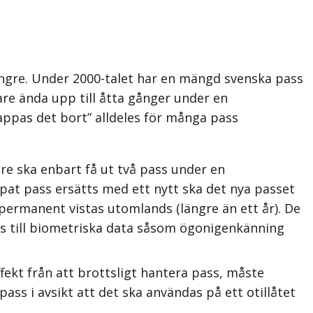
längre. Under 2000-talet har en mängd svenska pass
are ända upp till åtta gånger under en
appas det bort” alldeles för många pass
are ska enbart få ut två pass under en
appat pass ersätts med ett nytt ska det nya passet
permanent vistas utomlands (längre än ett år). De
las till biometriska data såsom ögonigenkänning
ffekt från att brottsligt hantera pass, måste
ass i avsikt att det ska användas på ett otillåtet