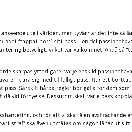
 anseende ute i världen, men tyvärr är det inte så 
undet ”tappat bort” sitt pass – en del passinnehav
ntering betydligt, vilket var välkommet. Ändå så ”t
orde skärpas ytterligare. Varje enskild passinnehav
avaren klara sig med tillfälligt pass. När ett bortt
 pass. Särskilt hårda regler bör gälla för dem som 
och då vid förnyelse. Dessutom skall varje pass kopp
asshantering, och för att vi ska få en avskräckande e
bart straff ska även utmätas om någon lånar ut sitt p