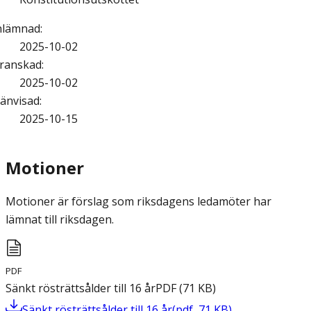
nlämnad
:
2025-10-02
ranskad
:
2025-10-02
änvisad
:
2025-10-15
Motioner
Motioner är förslag som riksdagens ledamöter har
lämnat till riksdagen.
PDF
Sänkt rösträttsålder till 16 år
PDF
(
71
KB
)
Sänkt rösträttsålder till 16 år
(
pdf
,
71
KB
)