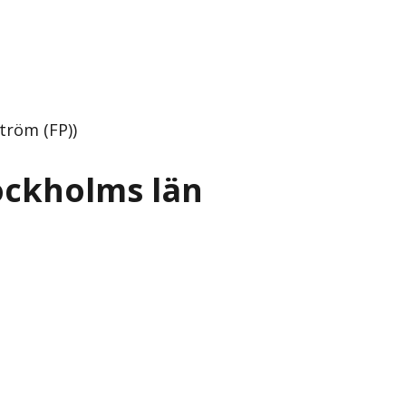
tröm (FP))
ockholms län