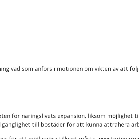
ing vad som anförs i motionen om vikten av att föl
eten för näringslivets expansion, liksom möjlighet t
gänglighet till bostäder för att kunna attrahera ar
 för att möjliggöra tillväxt måste investeringarna i 