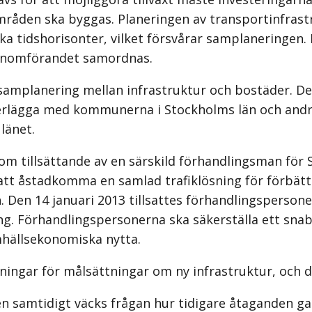
områden ska byggas. Planeringen av transportinfras
 tidshorisonter, vilket försvårar samplaneringen. D
 genomförandet samordnas.
amplanering mellan infrastruktur och bostäder. D
verlägga med kommunerna i Stockholms län och andra
länet.
m tillsättande av en särskild förhandlingsman för 
att åstadkomma en samlad trafiklösning för förbät
en. Den 14 januari 2013 tillsattes förhandlingspers
ng. Förhandlingspersonerna ska säkerställa ett s
hällsekonomiska nytta.
ningar för målsättningar om ny infrastruktur, och
 samtidigt väcks frågan hur tidigare åtaganden g