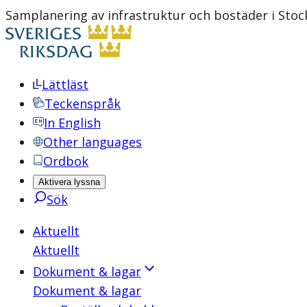
Samplanering av infrastruktur och bostäder i Sto
Lättläst
Teckenspråk
In English
Other languages
Ordbok
Aktivera lyssna
Sök
Aktuellt
Aktuellt
Dokument & lagar
Dokument & lagar