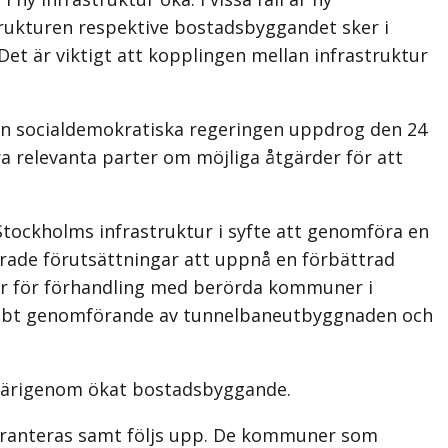
trukturen respektive bostadsbyggandet sker i
et är viktigt att kopplingen mellan infrastruktur
en socialdemokratiska regeringen uppdrog den 24
 relevanta parter om möjliga åtgärder för att
Stockholms infrastruktur i syfte att genomföra en
trade förutsättningar att uppnå en förbättrad
oner för förhandling med berörda kommuner i
nabbt genomförande av tunnelbaneutbyggnaden och
 därigenom ökat bostadsbyggande.
aranteras samt följs upp. De kommuner som