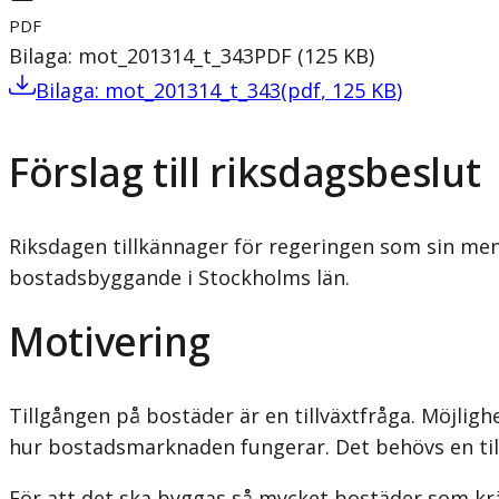
PDF
Bilaga: mot_201314_t_343
PDF
(
125
KB
)
Bilaga: mot_201314_t_343
(
pdf
,
125
KB
)
Förslag till riksdagsbeslut
Riksdagen tillkännager för regeringen som sin men
bostadsbyggande i Stockholms län.
Motivering
Tillgången på bostäder är en tillväxtfråga. Möjligh
hur bostadsmarknaden fungerar. Det behövs en till
För att det ska byggas så mycket bostäder som krävs