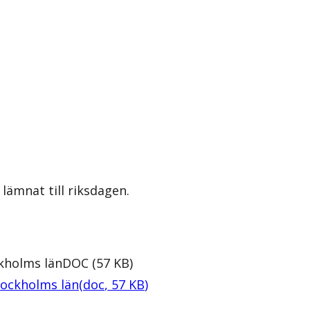
lämnat till riksdagen.
ckholms län
DOC
(
57
KB
)
tockholms län
(
doc
,
57
KB
)