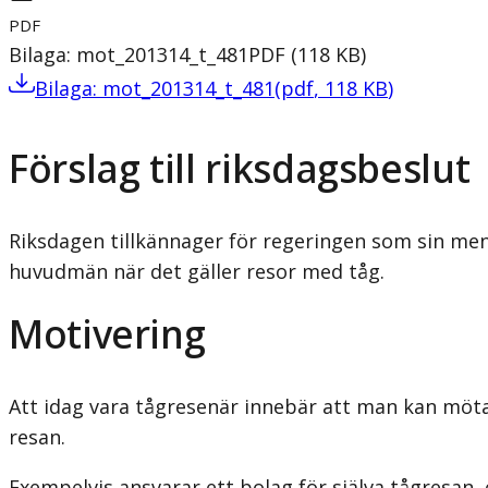
PDF
Bilaga: mot_201314_t_481
PDF
(
118
KB
)
Bilaga: mot_201314_t_481
(
pdf
,
118
KB
)
Förslag till riksdagsbeslut
Riksdagen tillkännager för regeringen som sin me
huvudmän när det gäller resor med tåg.
Motivering
Att idag vara tågresenär innebär att man kan möta
resan.
Exempelvis ansvarar ett bolag för själva tågresan, 