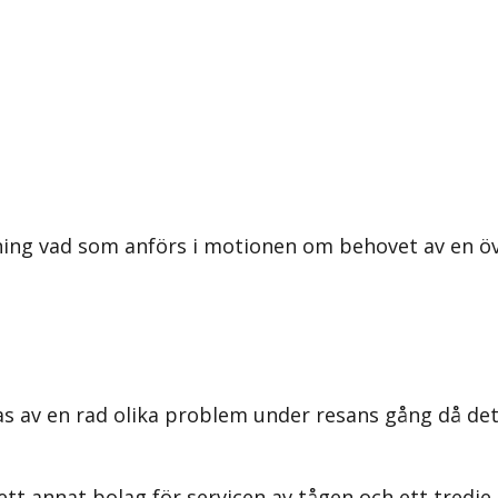
ning vad som anförs i motionen om behovet av en ö
s av en rad olika problem under resans gång då det
ett annat bolag för servicen av tågen och ett tredje