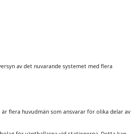
versyn av det nuvarande systemet med flera
 är flera huvudmän som ansvarar för olika delar av
 bolag för vänthallarna vid stationerna. Detta kan