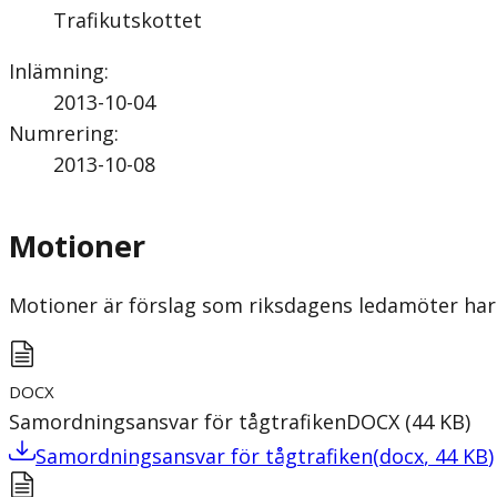
Trafikutskottet
Inlämning
:
2013-10-04
Numrering
:
2013-10-08
Motioner
Motioner är förslag som riksdagens ledamöter har 
DOCX
Samordningsansvar för tågtrafiken
DOCX
(
44
KB
)
Samordningsansvar för tågtrafiken
(
docx
,
44
KB
)