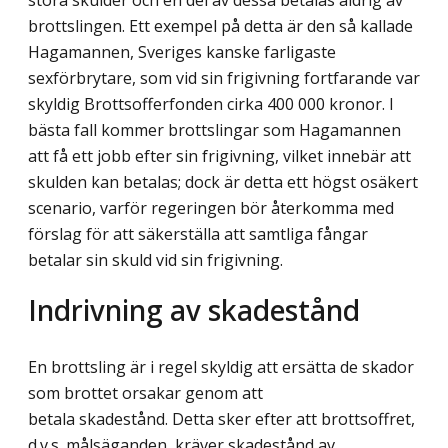
stora skulder och en del av dessa betalas aldrig av
brottslingen. Ett exempel på detta är den så kallade
Hagamannen, Sveriges kanske farligaste
sexförbrytare, som vid sin frigivning fortfarande var
skyldig Brottsofferfonden cirka 400 000 kronor. I
bästa fall kommer brottslingar som Hagamannen
att få ett jobb efter sin frigivning, vilket innebär att
skulden kan betalas; dock är detta ett högst osäkert
scenario, varför regeringen bör återkomma med
förslag för att säkerställa att samtliga fångar
betalar sin skuld vid sin frigivning.
Indrivning av skadestånd
En brottsling är i regel skyldig att ersätta de skador
som brottet orsakar genom att
betala skadestånd. Detta sker efter att brottsoffret,
d.v.s. målsäganden, kräver skade­stånd av