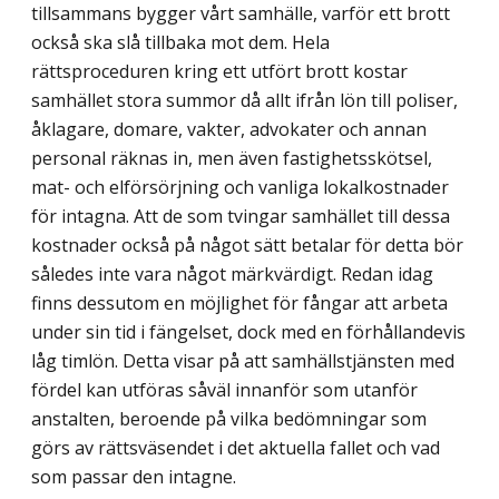
tillsammans bygger vårt samhälle, varför ett brott
också ska slå tillbaka mot dem. Hela
rättsproceduren kring ett utfört brott kostar
samhället stora summor då allt ifrån lön till poliser,
åklagare, domare, vakter, advokater och annan
personal räknas in, men även fastighetsskötsel,
mat- och elförsörjning och vanliga lokalkostnader
för intagna. Att de som tvingar samhället till dessa
kostnader också på något sätt betalar för detta bör
således inte vara något märkvärdigt. Redan idag
finns dessutom en möjlighet för fångar att arbeta
under sin tid i fängelset, dock med en förhållandevis
låg timlön. Detta visar på att samhällstjänsten med
fördel kan utföras såväl innanför som utanför
anstalten, beroende på vilka bedömningar som
görs av rättsväsendet i det aktuella fallet och vad
som passar den intagne.