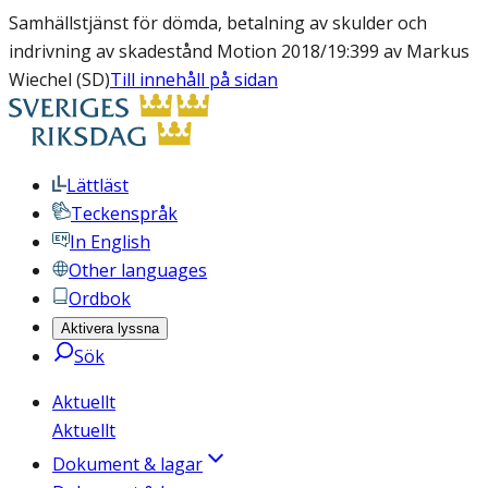
Samhällstjänst för dömda, betalning av skulder och
indrivning av skadestånd Motion 2018/19:399 av Markus
Wiechel (SD)
Till innehåll på sidan
Lättläst
Teckenspråk
In English
Other languages
Ordbok
Aktivera lyssna
Sök
Aktuellt
Aktuellt
Dokument & lagar