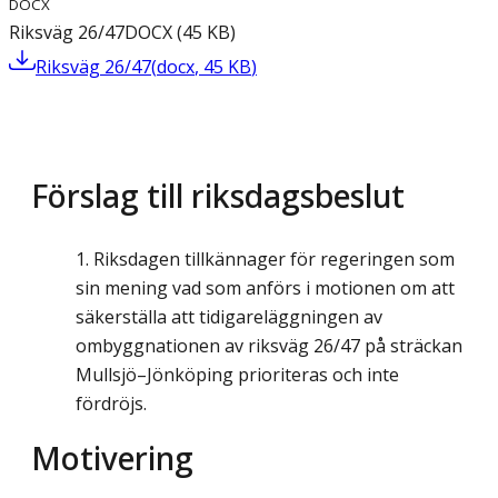
DOCX
Riksväg 26/47
DOCX
(
45
KB
)
Riksväg 26/47
(
docx
,
45
KB
)
Förslag till riksdagsbeslut
Riksdagen tillkännager för regeringen som
sin mening vad som anförs i motionen om att
säkerställa att tidigareläggningen av
ombyggnationen av riksväg 26/47 på sträckan
Mullsjö–Jönköping prioriteras och inte
fördröjs.
Motivering