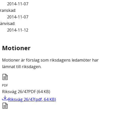
2014-11-07
ranskad
:
2014-11-07
änvisad
:
2014-11-12
Motioner
Motioner är förslag som riksdagens ledamöter har
lämnat till riksdagen.
PDF
Riksväg 26/47
PDF
(
64
KB
)
Riksväg 26/47
(
pdf
,
64
KB
)