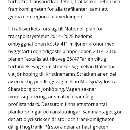
förbättra transportkvaliteten, trafiksäkerheten och
framkomligheten för alla trafikanter, samt att
gynna den regionala utvecklingen.
I Trafikverkets förslag till Nationell plan för
transportsystemet 2014–2025 bedöms
ombyggnationen kosta 411 miljoner kronor med
byggstart i den tidigaste planperioden 2014–2016. I
planen fastslås att riksväg 26/47 ”är en viktig
förbindelseväg som sträcker sig mellan Halmstad
via Jönköping till Kristinehamn. Sträckan är en del
av en viktig pendlingsväg mellan Mullsjö/sydöstra
Skaraborg och Jönköping. Vägen saknar
mötesseparering, är smal och har dålig
profilstandard. Dessutom finns ett stort antal
plankorsningar och anslutningar. Sammantaget gör
det att olycksrisken är stor och framkomligheten
dålig i högtrafik. På stora delar är hastigheten