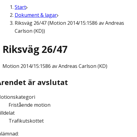
Start
Dokument & lagar
Riksväg 26/47 (Motion 2014/15:1586 av Andreas
Carlson (KD))
Riksväg 26/47
Motion
2014/15:1586 av Andreas Carlson (KD)
Ärendet är avslutat
otionskategori
Fristående motion
illdelat
Trafikutskottet
nlämnad
: