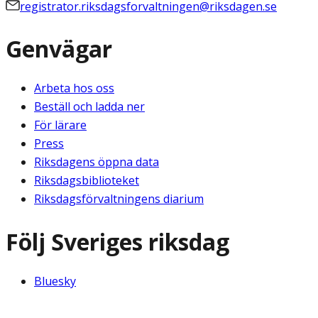
registrator.riksdagsforvaltningen@riksdagen.se
Genvägar
Arbeta hos oss
Beställ och ladda ner
För lärare
Press
Riksdagens öppna data
Riksdagsbiblioteket
Riksdagsförvaltningens diarium
Följ Sveriges riksdag
Bluesky