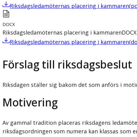
Riksdagsledamöternas placering i kammaren
(
pd
DOCX
Riksdagsledamöternas placering i kammaren
DOCX
Riksdagsledamöternas placering i kammaren
(
do
Förslag till riksdagsbeslut
Riksdagen ställer sig bakom det som anförs i moti
Motivering
Av gammal tradition placeras riksdagens ledamöter ba
riksdagsordningen som numera kan klassas som en