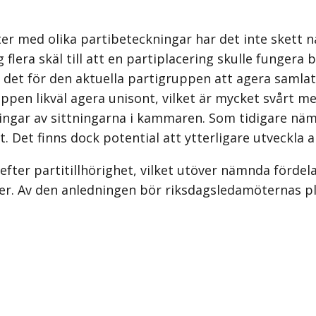
 med olika partibeteckningar har det inte skett n
g flera skäl till att en partiplacering skulle fungera
 det för den aktuella partigruppen att agera samlat
uppen likväl agera unisont, vilket är mycket svårt m
ingar av sittningarna i kammaren. Som tidigare näm
. Det finns dock potential att ytterligare utveckla ar
 efter partitillhörighet, vilket utöver nämnda förde
ser. Av den anledningen bör riksdagsledamöternas pla