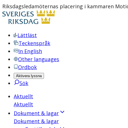
Riksdagsledamöternas placering i kammaren Motio
Lättläst
Teckenspråk
In English
Other languages
Ordbok
Aktivera lyssna
Sök
Aktuellt
Aktuellt
Dokument & lagar
Dokument & lagar