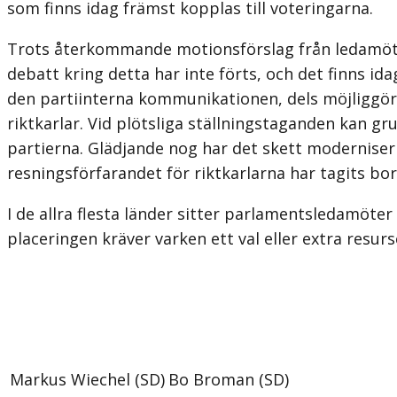
som finns idag främst kopplas till voteringarna.
Trots återkommande motionsförslag från ledamöter
debatt kring detta har inte förts, och det finns ida
den partiinterna kommunikationen, dels möj­liggör
riktkarlar. Vid plötsliga ställningstaganden kan gr
partierna. Glädjande nog har det skett moderniser
resningsförfarandet för riktkarlarna har tagits bort
I de allra flesta länder sitter parlamentsledamöter
placeringen kräver varken ett val eller extra resur
Markus Wiechel (SD)
Bo Broman (SD)