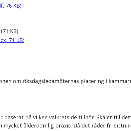
f
,
76
KB
)
(
71
KB
)
cx
,
71
KB
)
onen om riksdagsledamöternas placering i kammaren
serat på vilken valkrets de tillhör. Skälet till dett
 mycket ålderdomlig praxis. Då det råder fri sit