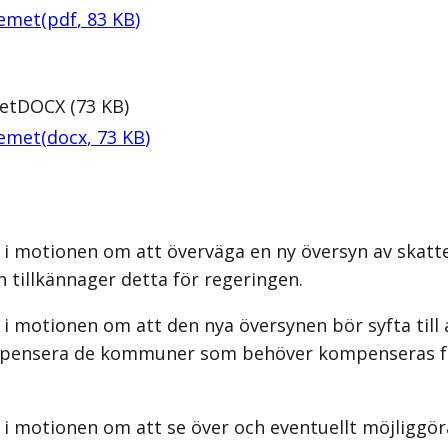
temet
(
pdf
,
83
KB
)
et
DOCX
(
73
KB
)
temet
(
docx
,
73
KB
)
 i motionen om att överväga en ny översyn av skatt
 tillkännager detta för regeringen.
 i motionen om att den nya översynen bör syfta till
 kompensera de kommuner som behöver kompenseras för
i motionen om att se över och eventuellt möjliggöra 