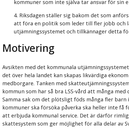
kommuner som inte själva tar ansvar för sin e
Riksdagen ställer sig bakom det som anfö
att föra en politik som leder till fler jobb o
utjämningssystemet och tillkännager detta fö
Motivering
Avsikten med det kommunala utjämningssystemet är
det över hela landet kan skapas likvärdiga ekonomiska
medborgare. Tanken med skatteutjämnings­systemet
kommun som har så bra LSS-vård att många med det
Samma sak om det plötsligt föds många fler barn i 
kommuner ska försöka påverka ska heller inte få f
att erbjuda kommunal service. Det är därför rimlig
skattesystem som ger möjlighet för alla delar av S