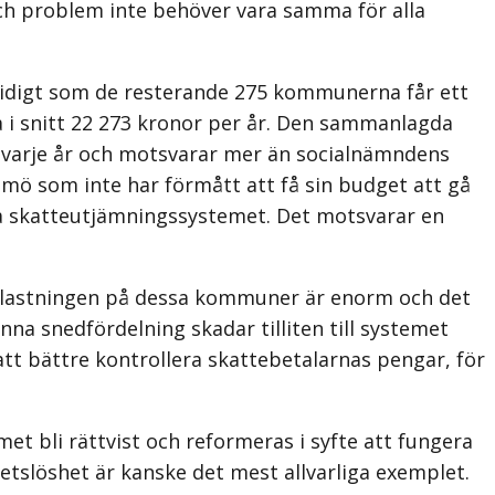
 och problem inte behöver vara samma för alla
mtidigt som de resterande 275 kommunerna får ett
 i snitt 22 273 kronor per år. Den sammanlagda
in varje år och motsvarar mer än socialnämndens
mö som inte har förmått att få sin budget att gå
a skatteutjämningssystemet. Det motsvarar en
elastningen på dessa kommuner är enorm och det
na snedfördelning skadar tilliten till systemet
tt bättre kontrollera skattebetalarnas pengar, för
et bli rättvist och reformeras i syfte att fungera
tslöshet är kanske det mest allvarliga exemplet.