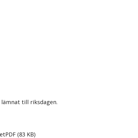
lämnat till riksdagen.
et
PDF
(
83
KB
)