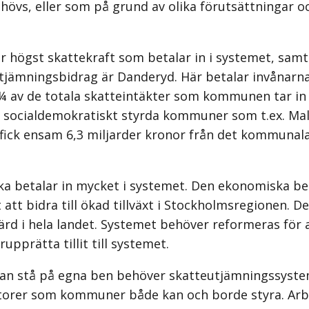
 behövs, eller som på grund av olika förutsättningar
ar högst skattekraft som betalar in i systemet, sa
jämningsbidrag är Danderyd. Här betalar invånarna
 ca ¼ av de totala skatteintäkter som kommunen tar 
 socialdemokratiskt styrda kommuner som t.ex. Mal
fick ensam 6,3 miljarder kronor från det kommunal
a betalar in mycket i systemet. Den ekonomiska b
 bidra till ökad tillväxt i Stockholmsregionen. Den
rd i hela landet. Systemet behöver reformeras för a
upprätta tillit till systemet.
t kan stå på egna ben behöver skatteutjämningssystem
ktorer som kommuner både kan och borde styra. Arbe