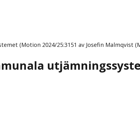
emet (Motion 2024/25:3151 av Josefin Malmqvist (M
mmunala utjämningssyst