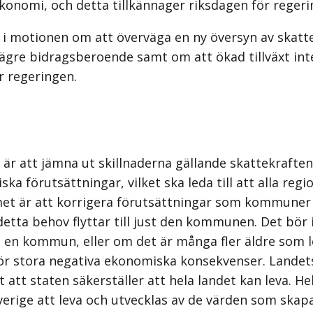
konomi, och detta tillkännager riksdagen för regeri
rs i motionen om att överväga en ny översyn av s
ch lägre bidragsberoende samt om att ökad tillväxt i
r regeringen.
 att jämna ut skillnaderna gällande skattekraften
 förutsättningar, vilket ska leda till att alla region
 är att korrigera förutsättningar som kommuner va
ta behov flyttar till just den kommunen. Det bör 
en kommun, eller om det är många fler äldre som leve
ör stora negativa ekonomiska konsekvenser. Landets
t att staten säkerställer att hela landet kan leva. 
verige att leva och utvecklas av de värden som skap