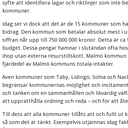
syfte att identifiera lagar och riktlinjer som inte
kommuner.
Idag ser vi dock att det är de 15 kommuner som h
bidrag. Den kommun som betalar absolut mest i ut
siffran når upp till 750 000 000 kronor. Detta är
budget. Dessa pengar hamnar i slutändan ofta hos
ihop utan externa resurstillskott. Malmö kommun 
fjärdedel av Malmö kommuns totala intäkter.
Även kommuner som Täby, Lidingö, Solna och Nack
begränsar kommunernas möjlighet och incitament att
och tanken om en sammanhållen och likvärdig välfä
att upprätthålla ordning och reda – och för att åter
Till dess att alla kommuner tillåts att och fullt u
så som det är tänkt. Exempelvis utjämnas idag fa