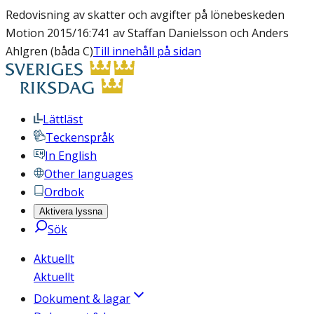
Redovisning av skatter och avgifter på lönebeskeden
Motion 2015/16:741 av Staffan Danielsson och Anders
Ahlgren (båda C)
Till innehåll på sidan
Lättläst
Teckenspråk
In English
Other languages
Ordbok
Aktivera lyssna
Sök
Aktuellt
Aktuellt
Dokument & lagar