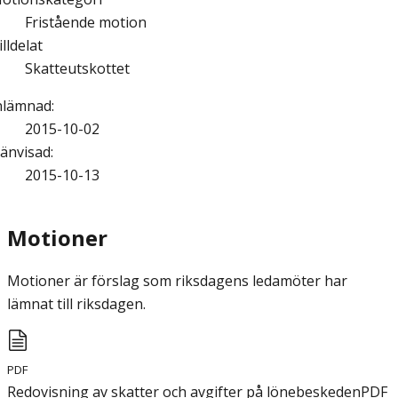
Fristående motion
illdelat
Skatteutskottet
nlämnad
:
2015-10-02
änvisad
:
2015-10-13
Motioner
Motioner är förslag som riksdagens ledamöter har
lämnat till riksdagen.
PDF
Redovisning av skatter och avgifter på lönebeskeden
PDF