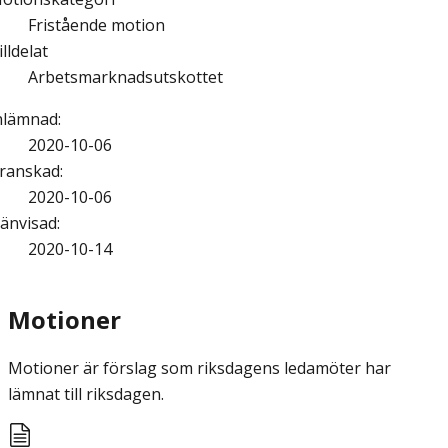
Fristående motion
illdelat
Arbetsmarknadsutskottet
nlämnad
:
2020-10-06
ranskad
:
2020-10-06
änvisad
:
2020-10-14
Motioner
Motioner är förslag som riksdagens ledamöter har
lämnat till riksdagen.