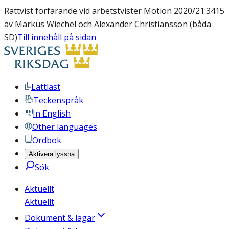
Rättvist förfarande vid arbetstvister Motion 2020/21:3415
av Markus Wiechel och Alexander Christiansson (båda
SD)
Till innehåll på sidan
Lättläst
Teckenspråk
In English
Other languages
Ordbok
Aktivera lyssna
Sök
Aktuellt
Aktuellt
Dokument & lagar