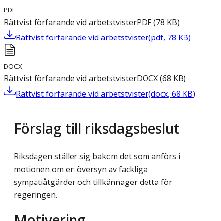
PDF
Rättvist förfarande vid arbetstvister
PDF
(
78
KB
)
Rättvist förfarande vid arbetstvister
(
pdf
,
78
KB
)
DOCX
Rättvist förfarande vid arbetstvister
DOCX
(
68
KB
)
Rättvist förfarande vid arbetstvister
(
docx
,
68
KB
)
Förslag till riksdagsbeslut
Riksdagen ställer sig bakom det som anförs i
motionen om en översyn av fackliga
sympatiåtgärder och tillkännager detta för
regeringen.
Motivering