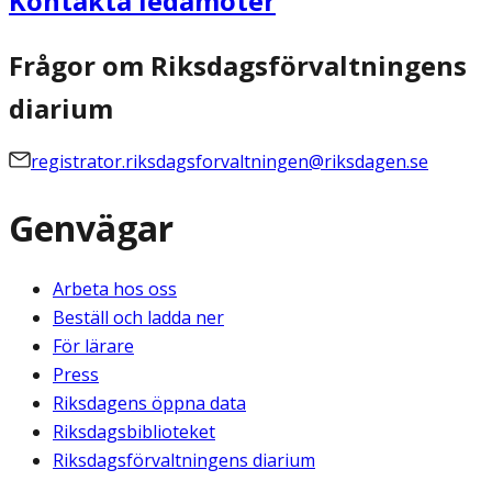
Kontakta ledamöter
Frågor om Riksdagsförvaltningens
diarium
registrator.riksdagsforvaltningen@riksdagen.se
Genvägar
Arbeta hos oss
Beställ och ladda ner
För lärare
Press
Riksdagens öppna data
Riksdagsbiblioteket
Riksdagsförvaltningens diarium