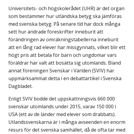
Universitets- och högskolerådet (UHR) är det organ
som bestämmer hur utländska betyg ska jämföras
med svenska betyg. På senare tid har dock många
sett hur ändrade föreskrifter inneburit att
förändringen av omräkningstabellerna inneburit
att en lång rad elever har missgynnats, vilket blir ett
högt pris att betala för barn och ungdomar vars
föräldrar har valt att bosätta sig utomlands. Bland
annat föreningen Svenskar i Världen (SVIV) har
uppmärksammat detta i en debattartikel i Svenska
Dagbladet.
Enligt SVIV bodde det uppskattningsvis 660 000
svenskar utomlands under 2015, varav 150 000 i
USA (ett av de länder med elever som drabbats).
Utlandssvenskarna är i många avseenden en enorm
resurs för det svenska samhället, då de ofta tar med