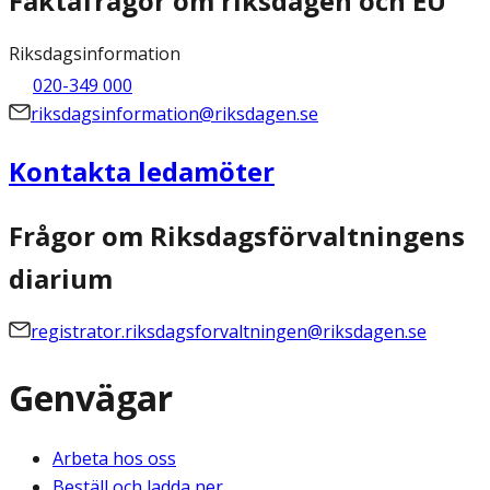
Faktafrågor om riksdagen och EU
Riksdagsinformation
020-349 000
riksdagsinformation@riksdagen.se
Kontakta ledamöter
Frågor om Riksdagsförvaltningens
diarium
registrator.riksdagsforvaltningen@riksdagen.se
Genvägar
Arbeta hos oss
Beställ och ladda ner