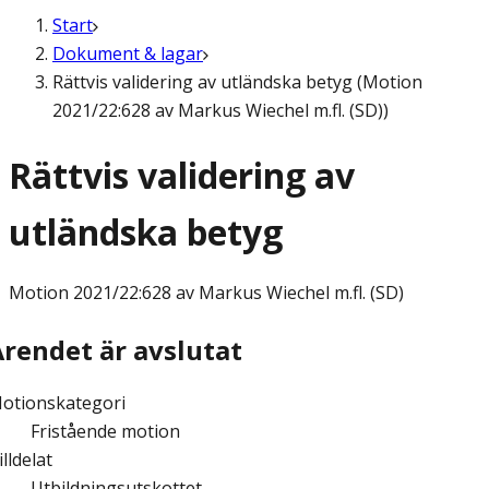
Start
Dokument & lagar
Rättvis validering av utländska betyg (Motion
2021/22:628 av Markus Wiechel m.fl. (SD))
Rättvis validering av
utländska betyg
Motion
2021/22:628 av Markus Wiechel m.fl. (SD)
Ärendet är avslutat
otionskategori
Fristående motion
illdelat
Utbildningsutskottet