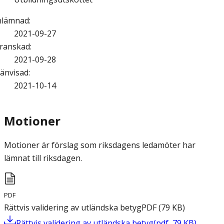
nlämnad
:
2021-09-27
ranskad
:
2021-09-28
änvisad
:
2021-10-14
Motioner
Motioner är förslag som riksdagens ledamöter har
lämnat till riksdagen.
PDF
Rättvis validering av utländska betyg
PDF
(
79
KB
)
Rättvis validering av utländska betyg
(
pdf
,
79
KB
)