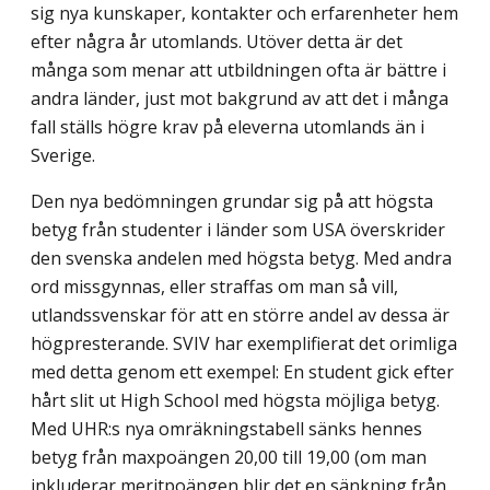
sig nya kunskaper, kontakter och erfarenheter hem
efter några år utomlands. Utöver detta är det
många som menar att utbildningen ofta är bättre i
andra länder, just mot bakgrund av att det i många
fall ställs högre krav på eleverna utomlands än i
Sverige.
Den nya bedömningen grundar sig på att högsta
betyg från studenter i länder som USA överskrider
den svenska andelen med högsta betyg. Med andra
ord missgynnas, eller straffas om man så vill,
utlandssvenskar för att en större andel av dessa är
högpresterande. SVIV har exemplifierat det orimliga
med detta genom ett exempel: En student gick efter
hårt slit ut High School med högsta möjliga betyg.
Med UHR:s nya omräkningstabell sänks hennes
betyg från maxpoängen 20,00 till 19,00 (om man
inkluderar meritpoängen blir det en sänkning från