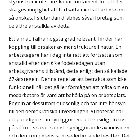
styrinstrument som skapar incitament för att fler
ska ges möjlighet att fortsätta med sitt arbete om
så önskas. I slutändan drabbas såväl företag som
de äldre anställda av detta.
Ett annat, i allra högsta grad relevant, hinder har
koppling till orsaker av mer strukturell natur. En
arbetstagare har i dag inte rätt att fortsätta som
anställd efter den 67:e födelsedagen utan
arbetsgivarens tillstånd, detta enligt den så kallade
67-årsregeln. Denna regel är att betrakta som icke
funktionell när det gäller förmågan att mäta om en
medarbetare är värd att behålla på en arbetsplats.
Regeln är dessutom otidsenlig och tar inte hänsyn
till den demokratiska utvecklingen. Vi noterar här
ett paradigm som synliggörs via ett ensidigt fokus
på siffror, snarare än ett synliggörande av individen
och den kompetens som vederbörande besitter. Det