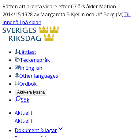
Rätten att arbeta vidare efter 67 års ålder Motion
2014/15:1328 av Margareta B Kjellin och Ulf Berg (M)
Till
innehåll på sidan
Lättläst
Teckenspråk
In English
Other languages
Ordbok
Aktivera lyssna
Sök
Aktuellt
Aktuellt
Dokument & lagar