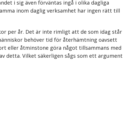
et i sig även förväntas ingå i olika dag­liga
amma inom daglig verksamhet har ingen rätt till
kor per år. Det är inte rimligt att de som idag står
 människor behöver tid för återhämtning oavsett
 bort eller åtminstone göra något till­sammans med
 av detta. Vilket säkerligen sågs som ett argument