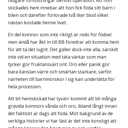
tidigare förlossningar behövt operation. Att hon
skickades hem innebar att hon fick föda sitt barn i
bilen och därefter förlorade två liter blod vilket
nästan kostade henne livet.
En del kvinnor som inte riktigt är redo för födsel
men ändå har åkt in till BB föredrar att komma hem
för att ta det lugnt. Det gäller dock inte alla, särskilt
inte vid en situation med täta värkar som man
tycker gör fruktansvärt ont. Oro eller panik gör
bara känslan värre och smärtan starkare, varför
närheten till barnmorskor i sig kan underlätta för
hela processen.
Att bli hemskickad har tyvärr kommit att bli många
gravida kvinnors vånda och oro, ibland långt innan
det faktiskt är dags att föda. Mot bakgrund av de
verkliga historier vi har läst är det inte konstigt att