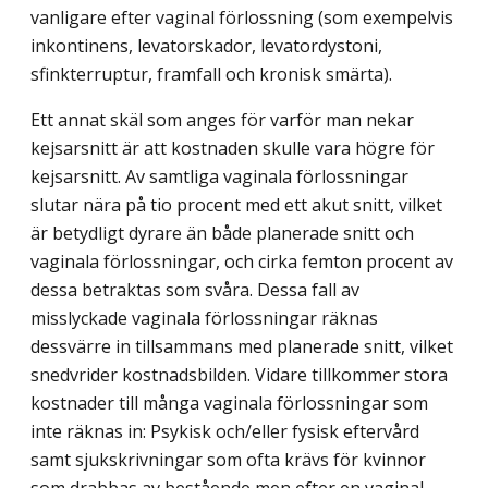
vanligare efter vaginal förlossning (som exempelvis
inkontinens, levator­skador, levatordystoni,
sfinkterruptur, framfall och kronisk smärta).
Ett annat skäl som anges för varför man nekar
kejsarsnitt är att kostnaden skulle vara högre för
kejsarsnitt. Av samtliga vaginala förlossningar
slutar nära på tio procent med ett akut snitt, vilket
är betydligt dyrare än både planerade snitt och
vaginala förlossningar, och cirka femton procent av
dessa betraktas som svåra. Dessa fall av
misslyckade vagi­nala förlossningar räknas
dessvärre in tillsammans med planerade snitt, vilket
snedvrider kostnadsbilden. Vidare tillkommer stora
kostnader till många vaginala förlossningar som
inte räknas in: Psykisk och/eller fysisk eftervård
samt sjukskrivningar som ofta krävs för kvinnor
som drabbas av bestående men efter en vaginal