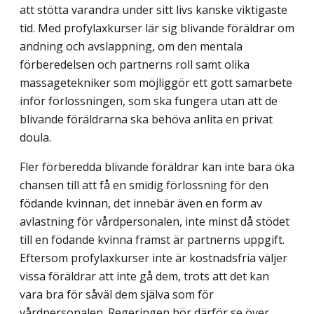
att stötta varandra under sitt livs kanske viktigaste
tid. Med profylaxkurser lär sig blivande föräldrar om
andning och avslappning, om den mentala
förberedelsen och partnerns roll samt olika
massagetekniker som möjliggör ett gott samarbete
inför förlossningen, som ska fungera utan att de
blivande föräldrarna ska behöva anlita en privat
doula.
Fler förberedda blivande föräldrar kan inte bara öka
chansen till att få en smidig förlossning för den
födande kvinnan, det innebär även en form av
avlastning för vård­personalen, inte minst då stödet
till en födande kvinna främst är partnerns uppgift.
Eftersom profylaxkurser inte är kostnadsfria väljer
vissa föräldrar att inte gå dem, trots att det kan
vara bra för såväl dem själva som för
vårdpersonalen. Regeringen bör därför se över