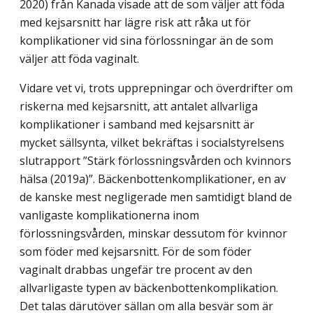
2020) från Kanada visade att de som väljer att föda
med kejsarsnitt har lägre risk att råka ut för
komplikationer vid sina för­lossningar än de som
väljer att föda vaginalt.
Vidare vet vi, trots upprepningar och överdrifter om
riskerna med kejsarsnitt, att antalet allvarliga
komplikationer i samband med kejsarsnitt är
mycket sällsynta, vilket bekräftas i socialstyrelsens
slutrapport ”Stärk förlossningsvården och kvinnors
hälsa (2019a)”. Bäckenbottenkomplikationer, en av
de kanske mest negligerade men samtidigt bland de
vanligaste komplikationerna inom
förlossningsvården, minskar dessutom för kvinnor
som föder med kejsarsnitt. För de som föder
vaginalt drabbas ungefär tre procent av den
allvarligaste typen av bäckenbottenkomplikation.
Det talas därutöver sällan om alla be­svär som är