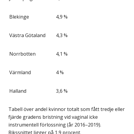
Blekinge
4,9 %
Västra Götaland
4,3 %
Norrbotten
4,1 %
Värmland
4 %
Halland
3,6 %
Tabell över andel kvinnor totalt som fått tredje eller
fjärde gradens bristning vid vaginal icke
instrumentell förlossning (år 2016–2019).
Rikssnittet ligger på 1,9 procent.