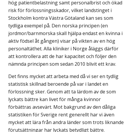
hög patientbelastning samt personalbrist och ökad
risk för förlossningsskador, vilket landstinget i
Stockholm kontra Västra Götaland kan ses som
tydliga exempel på. Den norska principen (en
jordmor/barnmorska skall hjälpa endast en kvinna i
aktiv födsel åt gången) visar på vikten av en hög
personaltäthet. Alla kliniker i Norge åläggs därför
att kontrollera att de har kapacitet och följer den
nämnda principen som sedan 2010 blivit ett krav.
Det finns mycket att arbeta med då vi ser en tydlig
statistisk skillnad beroende på var i landet en
förlossning sker. Genom att ta lärdom av de som
lyckats bättre kan livet för många kvinnor
förbättras avsevärt. Mot bakgrund av den dåliga
statistiken för Sverige rent generellt har vi även
mycket att lära från andra länder som trots liknande
förutsätt­ningar har lyckats betydligt bättre.