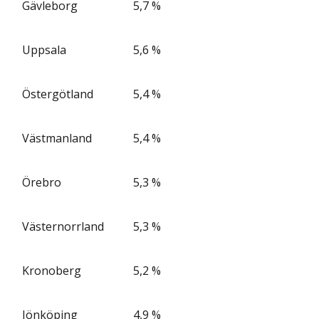
Gävleborg
5,7 %
Uppsala
5,6 %
Östergötland
5,4 %
Västmanland
5,4 %
Örebro
5,3 %
Västernorrland
5,3 %
Kronoberg
5,2 %
Jönköping
4,9 %