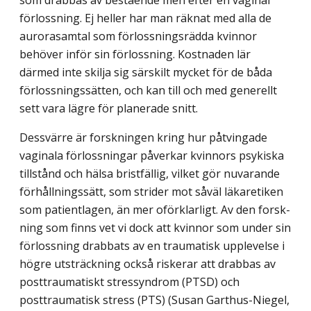
förlossning. Ej heller har man räknat med alla de
aurorasamtal som förlossningsrädda kvinnor
behöver inför sin förlossning. Kostnaden lär
därmed inte skilja sig särskilt mycket för de båda
förlossnings­sätten, och kan till och med generellt
sett vara lägre för planerade snitt.
Dessvärre är forskningen kring hur påtvingade
vaginala förlossningar påverkar kvinnors psykiska
tillstånd och hälsa bristfällig, vilket gör nuvarande
förhållningssätt, som strider mot såväl läkaretiken
som patientlagen, än mer oförklarligt. Av den forsk­
ning som finns vet vi dock att kvinnor som under sin
förlossning drabbats av en trau­matisk upplevelse i
högre utsträckning också riskerar att drabbas av
posttraumatiskt stressyndrom (PTSD) och
posttraumatisk stress (PTS) (Susan Garthus-Niegel,