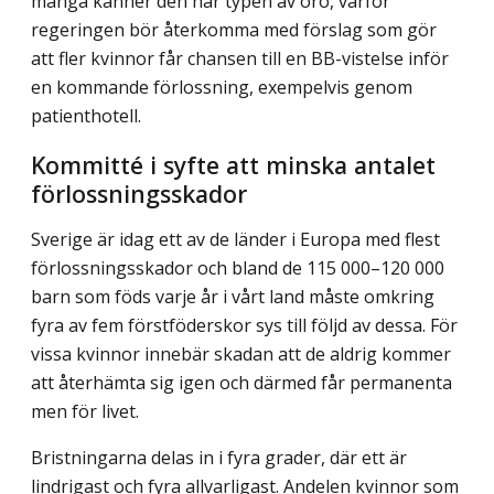
många känner den här typen av oro, varför
regeringen bör återkomma med förslag som gör
att fler kvinnor får chansen till en BB-vistelse inför
en kommande förlossning, exempelvis genom
patienthotell.
Kommitté i syfte att minska antalet
förlossningsskador
Sverige är idag ett av de länder i Europa med flest
förlossningsskador och bland de 115 000–120 000
barn som föds varje år i vårt land måste omkring
fyra av fem förstföderskor sys till följd av dessa. För
vissa kvinnor innebär skadan att de aldrig kommer
att återhämta sig igen och därmed får permanenta
men för livet.
Bristningarna delas in i fyra grader, där ett är
lindrigast och fyra allvarligast. Andelen kvinnor som