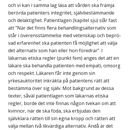
och vi kan i samma lag läsa att vården ska främja
berörda patienters integ­ritet, självbestämmande
och delaktighet. Patientlagen (kapitel sju) slår fast
att ”När det finns flera behandlingsalternativ som
står i överensstämmelse med vetenskap och beprö­
vad erfarenhet ska patienten få möjlighet att välja
det alternativ som han eller hon före­drar”. I
läkarnas etiska regler (punkt fem) anges det att en
läkare ska behandla patienten med empati, omsorg
och respekt. Läkaren får inte genom sin
yrkesauktoritet inkräkta på patientens rätt att
bestämma över sig själv. Mot bakgrund av dessa
texter, såväl patient­lagen som läkarnas etiska
regler, borde det inte finnas någon tvekan om att
kvinnor, när de ska föda, ska erbjudas den
självklara rätten till sin egna kropp och rätten att
välja mellan två likvärdiga alternativ. Ändå är det