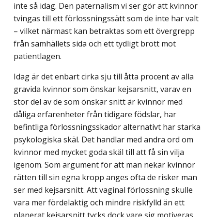
inte så idag. Den paternalism vi ser gör att kvinnor
tvingas till ett förlossningssätt som de inte har valt
– vilket närmast kan betraktas som ett övergrepp
från samhällets sida och ett tydligt brott mot
patientlagen.
Idag är det enbart cirka sju till åtta procent av alla
gravida kvinnor som önskar kejsar­snitt, varav en
stor del av de som önskar snitt är kvinnor med
dåliga erfarenheter från tidigare födslar, har
befintliga förlossningsskador alternativt har starka
psykologiska skäl. Det handlar med andra ord om
kvinnor med mycket goda skäl till att få sin vilja
igenom. Som argument för att man nekar kvinnor
rätten till sin egna kropp anges ofta de risker man
ser med kejsarsnitt. Att vaginal förlossning skulle
vara mer fördelaktig och mindre riskfylld än ett
planerat kejsarsnitt tycks dock vare sig motiveras,