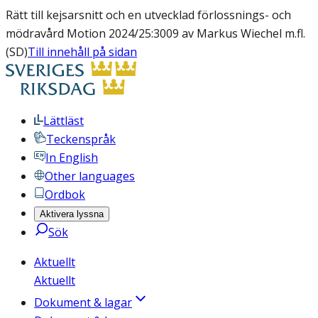
Rätt till kejsarsnitt och en utvecklad förlossnings- och
mödravård Motion 2024/25:3009 av Markus Wiechel m.fl.
(SD)
Till innehåll på sidan
Lättläst
Teckenspråk
In English
Other languages
Ordbok
Aktivera lyssna
Sök
Aktuellt
Aktuellt
Dokument & lagar