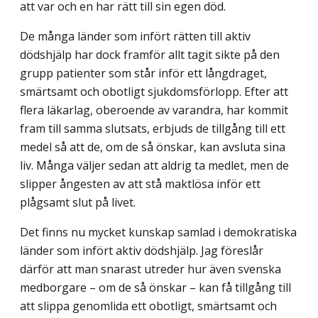
att var och en har rätt till sin egen död.
De många länder som infört rätten till aktiv
dödshjälp har dock framför allt tagit sikte på den
grupp patienter som står inför ett långdraget,
smärtsamt och obotligt sjukdoms­förlopp. Efter att
flera läkarlag, oberoende av varandra, har kommit
fram till samma slutsats, erbjuds de tillgång till ett
medel så att de, om de så önskar, kan avsluta sina
liv. Många väljer sedan att aldrig ta medlet, men de
slipper ångesten av att stå maktlösa inför ett
plågsamt slut på livet.
Det finns nu mycket kunskap samlad i demokratiska
länder som infört aktiv döds­hjälp. Jag föreslår
därför att man snarast utreder hur även svenska
medborgare – om de så önskar – kan få tillgång till
att slippa genomlida ett obotligt, smärtsamt och