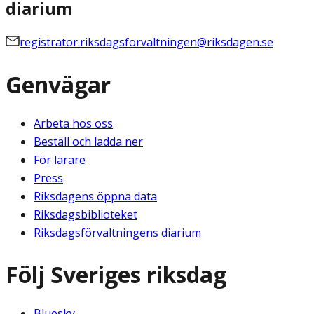
diarium
registrator.riksdagsforvaltningen@riksdagen.se
Genvägar
Arbeta hos oss
Beställ och ladda ner
För lärare
Press
Riksdagens öppna data
Riksdagsbiblioteket
Riksdagsförvaltningens diarium
Följ Sveriges riksdag
Bluesky