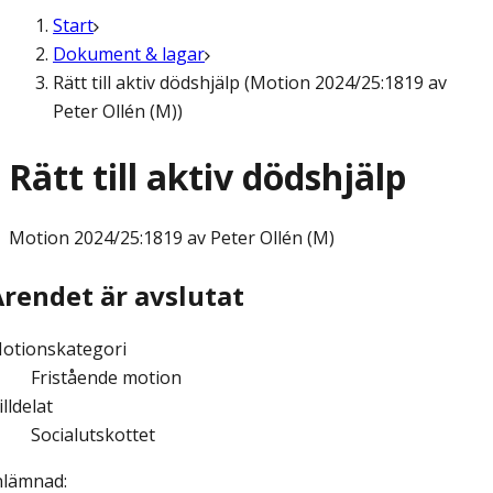
Start
Dokument & lagar
Rätt till aktiv dödshjälp (Motion 2024/25:1819 av
Peter Ollén (M))
Rätt till aktiv dödshjälp
Motion
2024/25:1819 av Peter Ollén (M)
Ärendet är avslutat
otionskategori
Fristående motion
illdelat
Socialutskottet
nlämnad
: