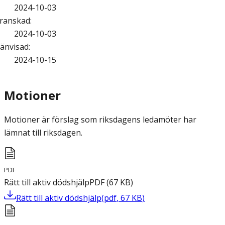
2024-10-03
ranskad
:
2024-10-03
änvisad
:
2024-10-15
Motioner
Motioner är förslag som riksdagens ledamöter har
lämnat till riksdagen.
PDF
Rätt till aktiv dödshjälp
PDF
(
67
KB
)
Rätt till aktiv dödshjälp
(
pdf
,
67
KB
)