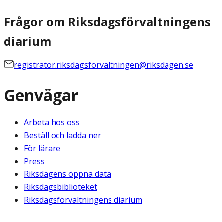
Frågor om Riksdagsförvaltningens
diarium
registrator.riksdagsforvaltningen@riksdagen.se
Genvägar
Arbeta hos oss
Beställ och ladda ner
För lärare
Press
Riksdagens öppna data
Riksdagsbiblioteket
Riksdagsförvaltningens diarium