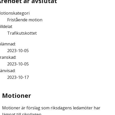
Ärendet är avslutat
otionskategori
Fristående motion
illdelat
Trafikutskottet
nlämnad
:
2023-10-05
ranskad
:
2023-10-05
änvisad
:
2023-10-17
Motioner
Motioner är förslag som riksdagens ledamöter har
lämnat till riksdagen.