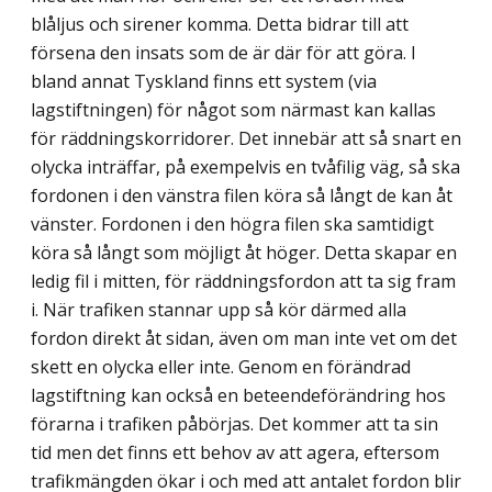
blåljus och sirener komma. Detta bidrar till att
försena den insats som de är där för att göra. I
bland annat Tyskland finns ett system (via
lagstiftningen) för något som närmast kan kallas
för räddningskorridorer. Det innebär att så snart en
olycka inträffar, på exempelvis en tvåfilig väg, så ska
fordonen i den vänstra filen köra så långt de kan åt
vänster. Fordonen i den högra filen ska samtidigt
köra så långt som möjligt åt höger. Detta skapar en
ledig fil i mitten, för räddningsfordon att ta sig fram
i. När trafiken stannar upp så kör därmed alla
fordon direkt åt sidan, även om man inte vet om det
skett en olycka eller inte. Genom en förändrad
lagstiftning kan också en beteendeförändring hos
förarna i trafiken påbörjas. Det kommer att ta sin
tid men det finns ett behov av att agera, eftersom
trafikmängden ökar i och med att antalet fordon blir