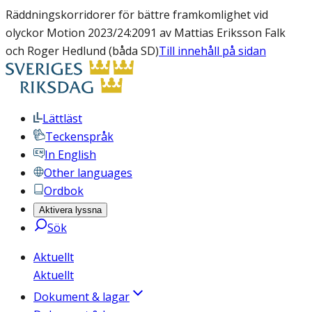
Räddningskorridorer för bättre framkomlighet vid
olyckor Motion 2023/24:2091 av Mattias Eriksson Falk
och Roger Hedlund (båda SD)
Till innehåll på sidan
Lättläst
Teckenspråk
In English
Other languages
Ordbok
Aktivera lyssna
Sök
Aktuellt
Aktuellt
Dokument & lagar