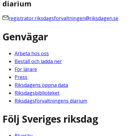
diarium
registrator.riksdagsforvaltningen@riksdagen.se
Genvägar
Arbeta hos oss
Beställ och ladda ner
För lärare
Press
Riksdagens öppna data
Riksdagsbiblioteket
Riksdagsförvaltningens diarium
Följ Sveriges riksdag
Bluesky