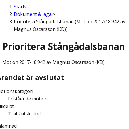
Start
Dokument & lagar
Prioritera Stångådalsbanan (Motion 2017/18:942 av
Magnus Oscarsson (KD))
Prioritera Stångådalsbanan
Motion
2017/18:942 av Magnus Oscarsson (KD)
Ärendet är avslutat
otionskategori
Fristående motion
illdelat
Trafikutskottet
nlämnad
: