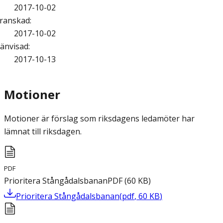
2017-10-02
ranskad
:
2017-10-02
änvisad
:
2017-10-13
Motioner
Motioner är förslag som riksdagens ledamöter har
lämnat till riksdagen.
PDF
Prioritera Stångådalsbanan
PDF
(
60
KB
)
Prioritera Stångådalsbanan
(
pdf
,
60
KB
)