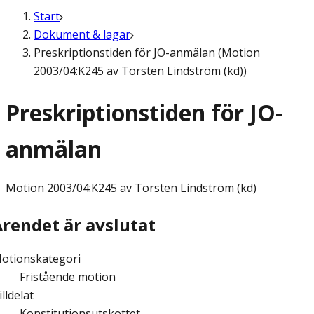
Start
Dokument & lagar
Preskriptionstiden för JO-anmälan (Motion
2003/04:K245 av Torsten Lindström (kd))
Preskriptionstiden för JO-
anmälan
Motion
2003/04:K245 av Torsten Lindström (kd)
Ärendet är avslutat
otionskategori
Fristående motion
illdelat
Konstitutionsutskottet