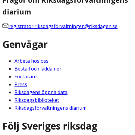
diarium
registrator.riksdagsforvaltningen@riksdagen.se
Genvägar
Arbeta hos oss
Beställ och ladda ner
För lärare
Press
Riksdagens öppna data
Riksdagsbiblioteket
Riksdagsförvaltningens diarium
Följ Sveriges riksdag