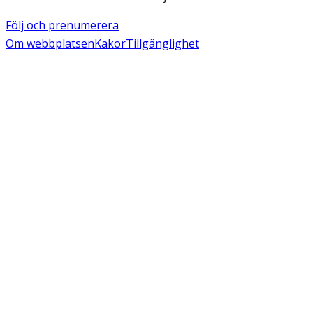
Följ och prenumerera
Om webbplatsen
Kakor
Tillgänglighet