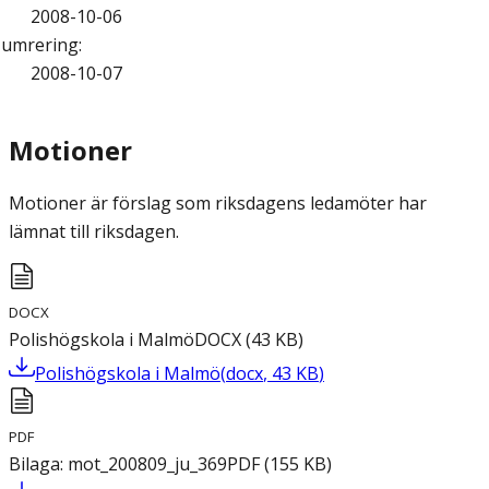
2008-10-06
umrering
:
2008-10-07
Motioner
Motioner är förslag som riksdagens ledamöter har
lämnat till riksdagen.
DOCX
Polishögskola i Malmö
DOCX
(
43
KB
)
Polishögskola i Malmö
(
docx
,
43
KB
)
PDF
Bilaga: mot_200809_ju_369
PDF
(
155
KB
)