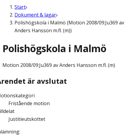
Start
Dokument & lagar
Polishögskola i Malmö (Motion 2008/09:Ju369 av
Anders Hansson m.fl. (m))
Polishögskola i Malmö
Motion
2008/09:Ju369 av Anders Hansson m.fl. (m)
Ärendet är avslutat
otionskategori
Fristående motion
illdelat
Justitieutskottet
nlämning
: