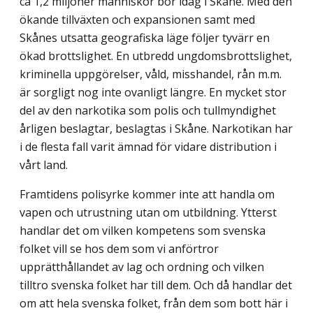
ca 1,2 miljoner människor bor idag i Skåne. Med den
ökande tillväxten och expansionen samt med
Skånes utsatta geografiska läge följer tyvärr en
ökad brottslighet. En utbredd ungdomsbrottslighet,
kriminella uppgörelser, våld, misshandel, rån m.m.
är sorgligt nog inte ovanligt längre. En mycket stor
del av den narkotika som polis och tullmyndighet
årligen beslagtar, beslagtas i Skåne. Narkotikan har
i de flesta fall varit ämnad för vidare distribution i
vårt land.
Framtidens polisyrke kommer inte att handla om
vapen och utrustning utan om utbildning. Ytterst
handlar det om vilken kompetens som svenska
folket vill se hos dem som vi anförtror
upprätthållandet av lag och ordning och vilken
tilltro svenska folket har till dem. Och då handlar det
om att hela svenska folket, från dem som bott här i