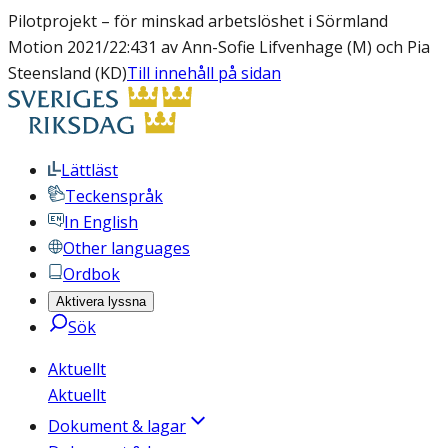
Pilotprojekt – för minskad arbetslöshet i Sörmland
Motion 2021/22:431 av Ann-Sofie Lifvenhage (M) och Pia
Steensland (KD)
Till innehåll på sidan
Lättläst
Teckenspråk
In English
Other languages
Ordbok
Aktivera lyssna
Sök
Aktuellt
Aktuellt
Dokument & lagar