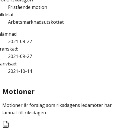
Fristående motion
illdelat
Arbetsmarknadsutskottet
nlämnad
:
2021-09-27
ranskad
:
2021-09-27
änvisad
:
2021-10-14
Motioner
Motioner är förslag som riksdagens ledamöter har
lämnat till riksdagen.