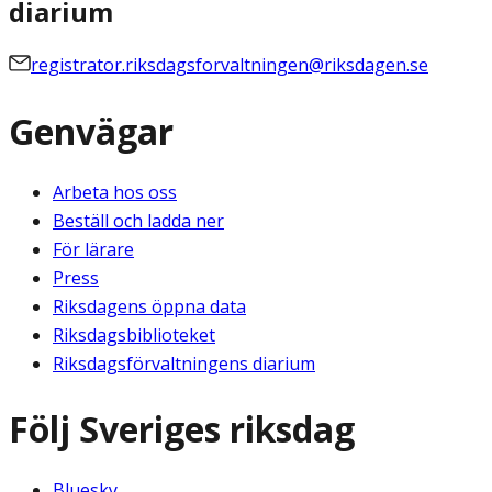
diarium
registrator.riksdagsforvaltningen@riksdagen.se
Genvägar
Arbeta hos oss
Beställ och ladda ner
För lärare
Press
Riksdagens öppna data
Riksdagsbiblioteket
Riksdagsförvaltningens diarium
Följ Sveriges riksdag
Bluesky