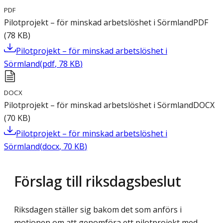
PDF
Pilotprojekt – för minskad arbetslöshet i Sörmland
PDF
(
78
KB
)
Pilotprojekt – för minskad arbetslöshet i
Sörmland
(
pdf
,
78
KB
)
DOCX
Pilotprojekt – för minskad arbetslöshet i Sörmland
DOCX
(
70
KB
)
Pilotprojekt – för minskad arbetslöshet i
Sörmland
(
docx
,
70
KB
)
Förslag till riksdagsbeslut
Riksdagen ställer sig bakom det som anförs i
motionen om att genomföra ett pilotprojekt med