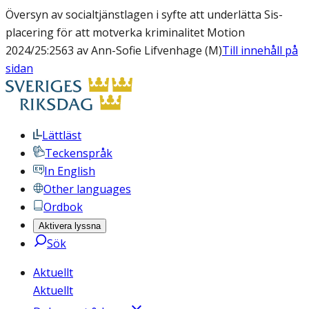
Översyn av socialtjänstlagen i syfte att underlätta Sis-
placering för att motverka kriminalitet Motion
2024/25:2563 av Ann-Sofie Lifvenhage (M)
Till innehåll på
sidan
Lättläst
Teckenspråk
In English
Other languages
Ordbok
Aktivera lyssna
Sök
Aktuellt
Aktuellt