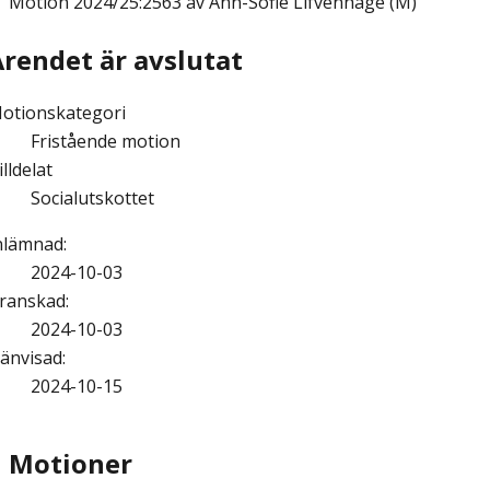
Motion
2024/25:2563 av Ann-Sofie Lifvenhage (M)
Ärendet är avslutat
otionskategori
Fristående motion
illdelat
Socialutskottet
nlämnad
:
2024-10-03
ranskad
:
2024-10-03
änvisad
:
2024-10-15
Motioner