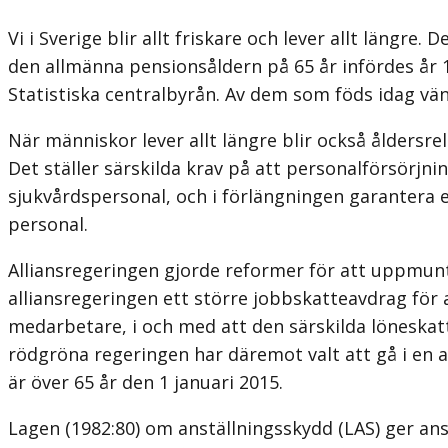
Vi i Sverige blir allt friskare och lever allt längr
den allmänna pensionsåldern på 65 år infördes år 1
Statistiska centralbyrån. Av dem som föds idag vän
När människor lever allt längre blir också åldersre
Det ställer särskilda krav på att personalförsörjn
sjukvårdspersonal, och i förlängningen garantera e
personal.
Alliansregeringen gjorde reformer för att uppmunt
alliansregeringen ett större jobbskatteavdrag för a
medarbetare, i och med att den särskilda löneskatt
rödgröna regeringen har däremot valt att gå i en a
är över 65 år den 1 januari 2015.
Lagen (1982:80) om anställningsskydd (LAS) ger anstäl