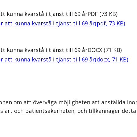
t kunna kvarstå i tjänst till 69 år
PDF
(
73
KB
)
 att kunna kvarstå i tjänst till 69 år
(
pdf
,
73
KB
)
t kunna kvarstå i tjänst till 69 år
DOCX
(
71
KB
)
 att kunna kvarstå i tjänst till 69 år
(
docx
,
71
KB
)
nen om att överväga möjligheten att anställda inom 
s art och patientsäkerheten, och tillkännager detta