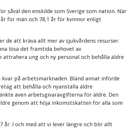
r för såväl den enskilde som Sverige som nation. När
år för män och 78,1 år för kvinnor enligt
r de att kräva allt mer av sjukvårdens resurser.
nna lösa det framtida behovet av
de attrahera ung och ny personal och behålla äldre
a kvar på arbetsmarknaden. Bland annat införde
retag att behålla och nyanställa äldre
sänkte även arbetsgivaravgifterna för äldre. Den
 äldre genom att höja inkomstskatten för alla som
 år. I och med att vi lever längre och blir allt