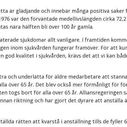
e. Detta är glädjande och innebär många positiva sake
976 var den förväntade medellivslängden cirka 72,2 
tas nära hälften bli över 100 år gamla.
laterade sjukdomar allt vanligare. I framtiden komme
ingen inom sjukvården fungerar framöver. För att ku
n god kvalitet i sjukvården, krävs det att vi kan bå
ra och underlätta för äldre medar­betare att stann
lla över 65 år. Det blev också mer förmånligt för fö
en togs bort för alla över 65 år. Alliansregeringen 
nnan riktning och har gjort det dyrare att anställa
lda rätten att kvarstå i anställning tills de fyller 67