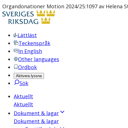
Organdonationer Motion 2024/25:1097 av Helena St
Lättläst
Teckenspråk
In English
Other languages
Ordbok
Aktivera lyssna
Sök
Aktuellt
Aktuellt
Dokument & lagar
Dokument & lagar