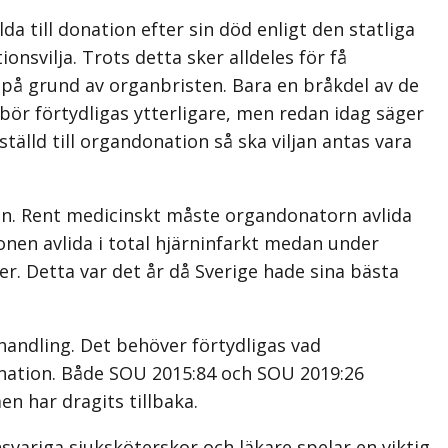
da till donation efter sin död enligt den statliga
onsvilja. Trots detta sker alldeles för få
 på grund av organbristen. Bara en bråkdel av de
h bör förtydligas ytterligare, men redan idag säger
tälld till organdonation så ska viljan antas vara
rden. Rent medicinskt måste organdonatorn avlida
onen avlida i total hjärninfarkt medan under
r. Detta var det år då Sverige hade sina bästa
ehandling. Det behöver förtydligas vad
onation. Både SOU 2015:84 och SOU 2019:26
n har dragits tillbaka.
variga sjuksköterskor och läkare spelar en viktig