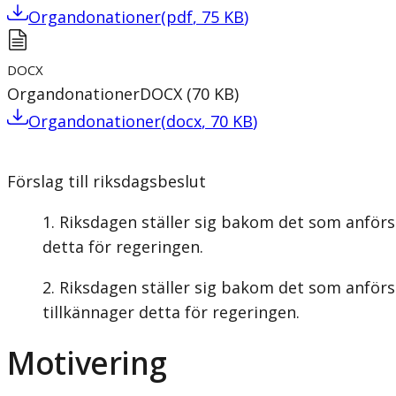
Organdonationer
(
pdf
,
75
KB
)
DOCX
Organdonationer
DOCX
(
70
KB
)
Organdonationer
(
docx
,
70
KB
)
Förslag till riksdagsbeslut
Riksdagen ställer sig bakom det som anförs
detta för regeringen.
Riksdagen ställer sig bakom det som anförs
tillkännager detta för regeringen.
Motivering