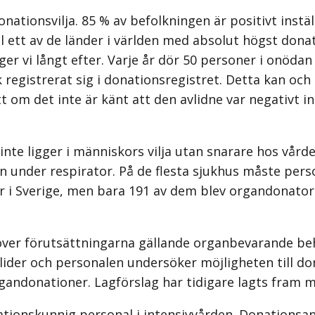
ationsvilja. 85 % av befolkningen är positivt inställ
l ett av de länder i världen med absolut högst donati
r vi långt efter. Varje år dör 50 personer i onödan
k registrerat sig i donations­registret. Detta kan oc
 om det inte är känt att den avlidne var negativt ins
 inte ligger i människors vilja utan snarare hos vå
 under respirator. På de flesta sjukhus måste pers
r i Sverige, men bara 191 av dem blev organdonatore
 se över förutsättningarna gällande organbevarande b
lider och personalen undersöker möjligheten till d
an­donationer. Lagförslag har tidigare lagts fram me
ionskunnig personal i intensiv­vården. Donationsans