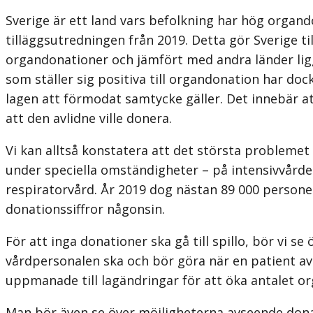
Sverige är ett land vars befolkning har hög organdon
tilläggsutredningen från 2019. Detta gör Sverige til
organdonationer och jämfört med andra länder ligge
som ställer sig positiva till organdonation har doc
lagen att för­modat samtycke gäller. Det innebär att
att den avlidne ville donera.
Vi kan alltså konstatera att det största problemet
under speciella omständigheter – på intensivvården
respiratorvård. År 2019 dog nästan 89 000 persone
donationssiffror någonsin.
För att inga donationer ska gå till spillo, bör vi
vårdpersonalen ska och bör göra när en patient av
uppmanade till lagändringar för att öka antalet org
Man bör även se över möjligheterna avseende donat