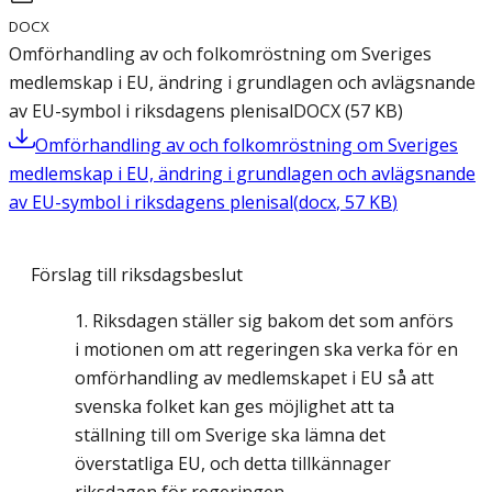
DOCX
Omförhandling av och folkomröstning om Sveriges
medlemskap i EU, ändring i grundlagen och avlägsnande
av EU-symbol i riksdagens plenisal
DOCX
(
57
KB
)
Omförhandling av och folkomröstning om Sveriges
medlemskap i EU, ändring i grundlagen och avlägsnande
av EU-symbol i riksdagens plenisal
(
docx
,
57
KB
)
Förslag till riksdagsbeslut
Riksdagen ställer sig bakom det som anförs
i motionen om att regeringen ska verka för en
omförhandling av medlemskapet i EU så att
svenska folket kan ges möjlighet att ta
ställning till om Sverige ska lämna det
överstatliga EU, och detta tillkännager