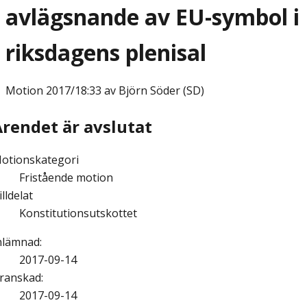
avlägsnande av EU-symbol i
riksdagens plenisal
Motion
2017/18:33 av Björn Söder (SD)
Ärendet är avslutat
otionskategori
Fristående motion
illdelat
Konstitutionsutskottet
nlämnad
:
2017-09-14
ranskad
:
2017-09-14