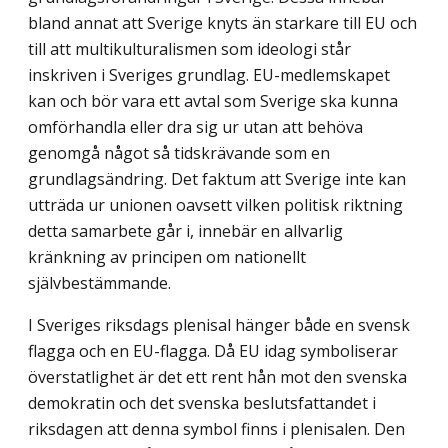
bland annat att Sverige knyts än starkare till EU och
till att multikulturalismen som ideologi står
inskriven i Sveriges grundlag. EU-medlemskapet
kan och bör vara ett avtal som Sverige ska kunna
omförhandla eller dra sig ur utan att behöva
genomgå något så tidskrävande som en
grundlagsändring. Det faktum att Sverige inte kan
utträda ur unionen oavsett vilken politisk riktning
detta samarbete går i, innebär en allvarlig
kränkning av principen om nationellt
självbestämmande.
I Sveriges riksdags plenisal hänger både en svensk
flagga och en EU-flagga. Då EU idag symboliserar
överstatlighet är det ett rent hån mot den svenska
demokratin och det svenska beslutsfattandet i
riksdagen att denna symbol finns i plenisalen. Den