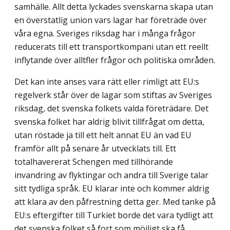
samhälle. Allt detta lyckades svenskarna skapa utan
en överstatlig union vars lagar har företräde över
våra egna. Sveriges riksdag har i många frågor
reducerats till ett transportkompani utan ett reellt
inflytande över alltfler frågor och politiska områden.
Det kan inte anses vara rätt eller rimligt att EU:s
regelverk står över de lagar som stiftas av Sveriges
riksdag, det svenska folkets valda företrädare. Det
svenska folket har aldrig blivit tillfrågat om detta,
utan röstade ja till ett helt annat EU än vad EU
framför allt på senare år utvecklats till. Ett
totalhavererat Schengen med tillhörande
invandring av flyktingar och andra till Sverige talar
sitt tydliga språk. EU klarar inte och kommer aldrig
att klara av den påfrestning detta ger. Med tanke på
EU:s eftergifter till Turkiet borde det vara tydligt att
det svenska folket så fort som möjligt ska få