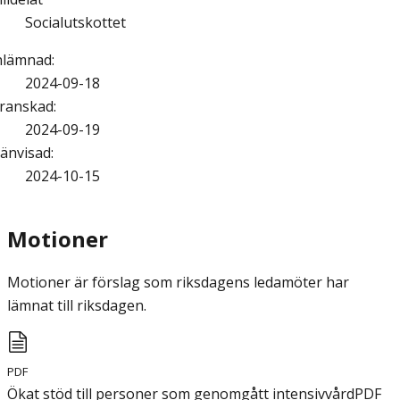
Socialutskottet
nlämnad
:
2024-09-18
ranskad
:
2024-09-19
änvisad
:
2024-10-15
Motioner
Motioner är förslag som riksdagens ledamöter har
lämnat till riksdagen.
PDF
Ökat stöd till personer som genomgått intensivvård
PDF