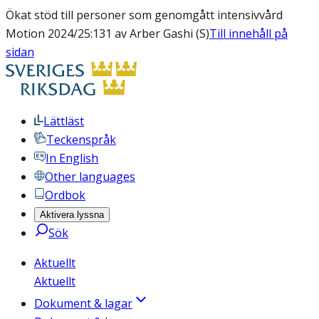
Ökat stöd till personer som genomgått intensivvård
Motion 2024/25:131 av Arber Gashi (S)
Till innehåll på
sidan
Lättläst
Teckenspråk
In English
Other languages
Ordbok
Aktivera lyssna
Sök
Aktuellt
Aktuellt
Dokument & lagar