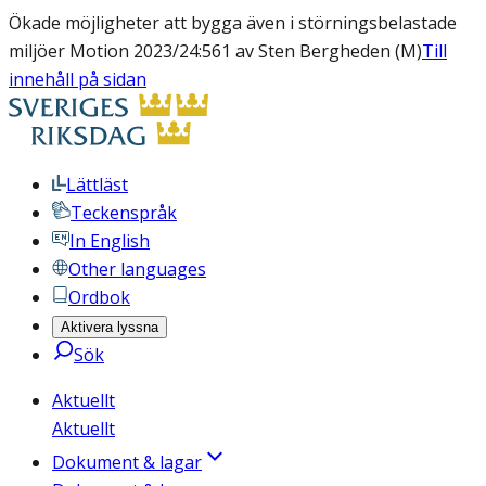
Ökade möjligheter att bygga även i störningsbelastade
miljöer Motion 2023/24:561 av Sten Bergheden (M)
Till
innehåll på sidan
Lättläst
Teckenspråk
In English
Other languages
Ordbok
Aktivera lyssna
Sök
Aktuellt
Aktuellt
Dokument & lagar