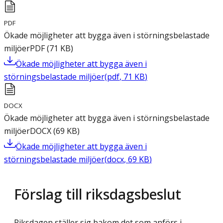
PDF
Ökade möjligheter att bygga även i störningsbelastade
miljöer
PDF
(
71
KB
)
Ökade möjligheter att bygga även i
störningsbelastade miljöer
(
pdf
,
71
KB
)
DOCX
Ökade möjligheter att bygga även i störningsbelastade
miljöer
DOCX
(
69
KB
)
Ökade möjligheter att bygga även i
störningsbelastade miljöer
(
docx
,
69
KB
)
Förslag till riksdagsbeslut
Riksdagen ställer sig bakom det som anförs i